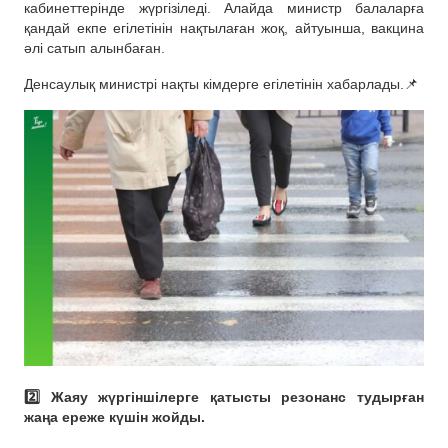
кабинеттерінде жүргізіледі. Алайда министр балаларға
қандай екпе егілетінін нақтылаған жоқ, айтуынша, вакцина
әлі сатып алынбаған.
Денсаулық министрі нақты кімдерге егілетінін хабарлады.📌
2️⃣ Жаяу жүргіншілерге қатысты резонанс тудырған
жаңа ереже күшін жойды.