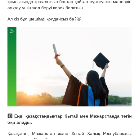
қиылысында қозғалысын бастап қойған жүргізушіге маневрін
аяқтау үшін жол беруі керек болатын.
Ал сіз бұл шешімді қолдайсыз ба?🤔
3️⃣ Енді қазақстандықтар Қытай мен Мажарстанда тегін
оқи алады.
Қазақстан, Мажарстан және Қытай Халық Республикасы