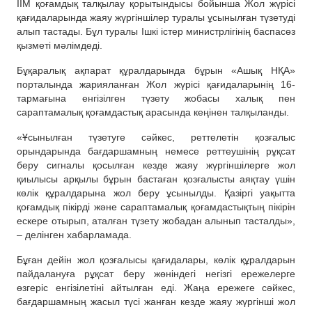
ІІМ қоғамдық талқылау қорытындысы бойынша Жол жүрісі
қағидаларында жаяу жүргіншілер туралы ұсынылған түзетуді
алып тастады. Бұл туралы Ішкі істер министрлігінің баспасөз
қызметі мәлімдеді.
Бұқаралық ақпарат құралдарында бұрын «Ашық НҚА»
порталында жарияланған Жол жүрісі қағидаларынің 16-
тармағына енгізілген түзету жобасы халық пен
сараптамалық қоғамдастық арасында кеңінен талқыланды.
«Ұсынылған түзетуге сәйкес, реттелетін қозғалыс
орындарында бағдаршамның немесе реттеушінің рұқсат
беру сигналы қосылған кезде жаяу жүргіншілерге жол
қиылысы арқылы бұрын бастаған қозғалысты аяқтау үшін
көлік құралдарына жол беру ұсынылды. Қазіргі уақытта
қоғамдық пікірді және сараптамалық қоғамдастықтың пікірін
ескере отырып, аталған түзету жобадан алынып тасталды»,
– делінген хабарламада.
Бұған дейін жол қозғалысы қағидалары, көлік құралдарын
пайдалануға рұқсат беру жөніндегі негізгі ережелерге
өзгеріс енгізілетіні айтылған еді. Жаңа ережеге сәйкес,
бағдаршамның жасыл түсі жанған кезде жаяу жүргінші жол