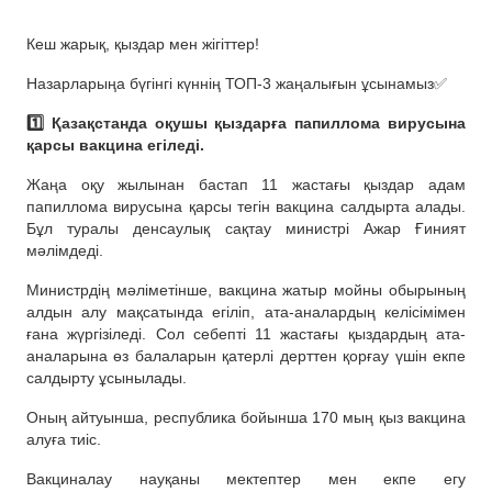
Кеш жарық, қыздар мен жігіттер!
Назарларыңа бүгінгі күннің ТОП-3 жаңалығын ұсынамыз✅
1️⃣ Қазақстанда оқушы қыздарға папиллома вирусына
қарсы вакцина егіледі.
Жаңа оқу жылынан бастап 11 жастағы қыздар адам
папиллома вирусына қарсы тегін вакцина салдырта алады.
Бұл туралы денсаулық сақтау министрі Ажар Ғиният
мәлімдеді.
Министрдің мәліметінше, вакцина жатыр мойны обырының
алдын алу мақсатында егіліп, ата-аналардың келісімімен
ғана жүргізіледі. Сол себепті 11 жастағы қыздардың ата-
аналарына өз балаларын қатерлі дерттен қорғау үшін екпе
салдырту ұсынылады.
Оның айтуынша, республика бойынша 170 мың қыз вакцина
алуға тиіс.
Вакциналау науқаны мектептер мен екпе егу