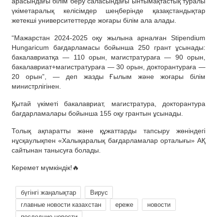
арасындағы білім беру саласындағы ынтымақтастық туралы
үкіметаралық келісімдер шеңберінде қазақстандықтар
жетекші университеттерде жоғары білім ала алады.
“Мажарстан 2024-2025 оқу жылына арналған Stipendium
Hungaricum бағдарламасы бойынша 250 грант ұсынады:
бакалавриатқа — 110 орын, магистратураға — 90 орын,
бакалавриат+магистратураға — 30 орын, докторантураға —
20 орын”, — деп жазды Ғылым және жоғары білім
министрлігінен.
Қытай үкіметі бакалавриат, магистратура, докторантура
бағдарламалары бойынша 155 оқу грантын ұсынады.
Толық ақпаратты және құжаттарды тапсыру жөніндегі
нұсқаулықпен «Халықаралық бағдарламалар орталығы» АҚ
сайтынан танысуға болады.
Керемет мүмкіндік!🔥
бүгінгі жаңалықтар
Вирус
главные новости казахстан
ереже
новости
последние новости