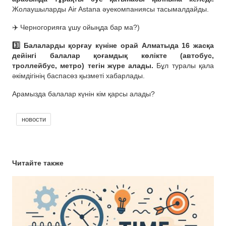
Жолаушыларды Air Astana әуекомпаниясы тасымалдайды.
✈️ Черногорияға ұшу ойыңда бар ма?)
3️⃣ Балаларды қорғау күніне орай Алматыда 16 жасқа
дейінгі балалар қоғамдық көлікте (автобус,
троллейбус, метро) тегін жүре алады.
Бұл туралы қала
әкімдігінің баспасөз қызметі хабарлады.
Арамызда балалар күнін кім қарсы алады?
новости
Читайте также