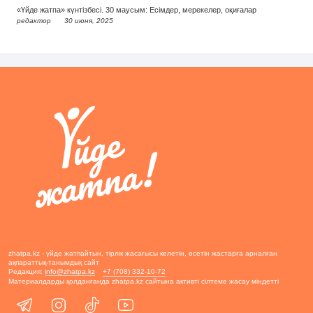
«Үйде жатпа» күнтізбесі. 30 маусым: Есімдер, мерекелер, оқиғалар
редактор
30 июня, 2025
zhatpa.kz - үйде жатпайтын, тірлік жасағысы келетін, өсетін жастарға арналған
ақпараттық-танымдық сайт
Редакция:
info@zhatpa.kz
+7 (708) 332-10-72
Материалдарды қолданғанда zhatpa.kz сайтына активті сілтеме жасау міндетті