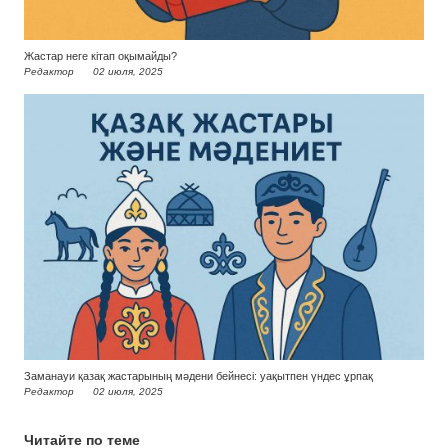
Жастар неге кітап оқымайды?
Редактор
02 июля, 2025
Заманауи қазақ жастарының мәдени бейнесі: уақытпен үндес ұрпақ
Редактор
02 июля, 2025
Читайте по теме