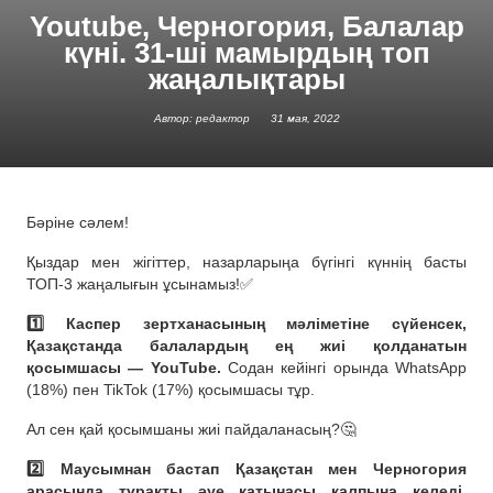
Youtube, Черногория, Балалар
күні. 31-ші мамырдың топ
жаңалықтары
Автор: редактор
31 мая, 2022
Бәріне сәлем!
Қыздар мен жігіттер, назарларыңа бүгінгі күннің басты
ТОП-3 жаңалығын ұсынамыз!✅
1️⃣ Каспер зертханасының мәліметіне сүйенсек,
Қазақстанда балалардың ең жиі қолданатын
қосымшасы — YouTube.
Содан кейінгі орында WhatsApp
(18%) пен TikTok (17%) қосымшасы тұр.
Ал сен қай қосымшаны жиі пайдаланасың?🤔
2️⃣ Маусымнан бастап Қазақстан мен Черногория
арасында тұрақты әуе қатынасы қалпына келеді.