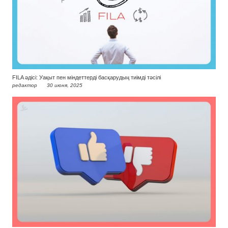
FILA әдісі: Уақыт пен міндеттерді басқарудың тиімді тәсілі
редактор
30 июня, 2025