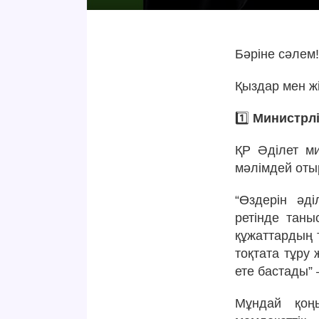
Бәріне сәлем
Қыздар мен ж
1️⃣
Министрлі
ҚР Әділет ми
мәлімдей оты
“Өздерін әд
ретінде таны
құжаттардың т
тоқтата тұру 
ете бастады” 
Мұндай қоңы