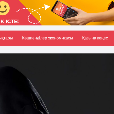
ықтары
Көшпенділер экономикасы
Қазына кеңес