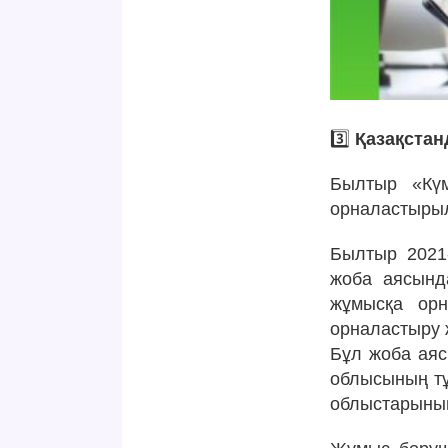
3️⃣
Қазақстан
Былтыр «Кү
орналастыры
Былтыр 2021-
жоба аясынд
жұмысқа ор
орналастыру 
Бұл жоба аясы
облысының тұ
облыстарыны