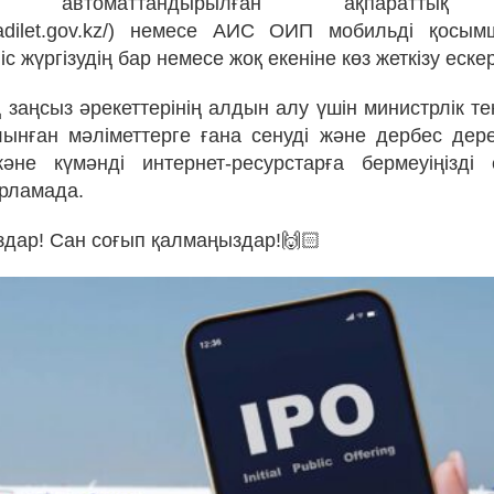
тік автоматтандырылған ақпараттық 
oip.adilet.gov.kz/) немесе АИС ОИП мобильді қос
с жүргізудің бар немесе жоқ екеніне көз жеткізу ескер
 заңсыз әрекеттерінің алдын алу үшін министрлік те
лынған мәліметтерге ғана сенуді және дербес дере
әне күмәнді интернет-ресурстарға бермеуіңізді
арламада.
дар! Сан соғып қалмаңыздар!🙌🏻