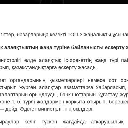
!
ігіттер, назарларыңа кезекті ТОП-3 жаңалықты ұсына
к алаяқтықтың жаңа түріне байланысты ескерту 
нистрлігі елде алаяқтық іс-әрекеттің жаңа түрі п
рып, қазақстандықтарға ескерту жасады.
ілет органдарының қызметкерлері немесе сот о
стырып жүрген алаяқтар азаматтарға хабарласып
алаптарын орындауды, банк шоттарын бұғаттау, жүрг
және т. б. түрлі жолдармен қорқыта отырып, береше
— дейді Әділет министрлігінің өкілдері.
раулар келіп түскен жағдайда атқарушылық і