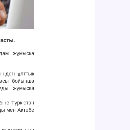
ласты.
дам жұмысқа
індегі ұлттық
басы бойынша
мды жұмысқа
біне Түркістан
ды мен Ақтөбе