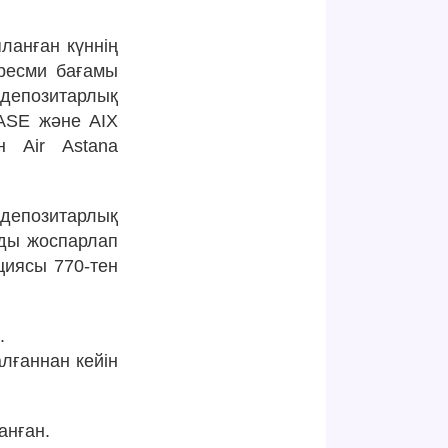
яланған күннің
 ресми бағамы
 депозитарлық
KASE және AIX
н Air Astana
епозитарлық
ды жоспарлап
циясы 770-тен
.
алғаннан кейін
анған.