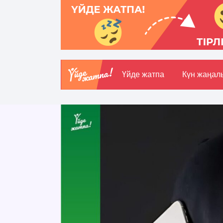
Үйде жатпа
Күн жаңал