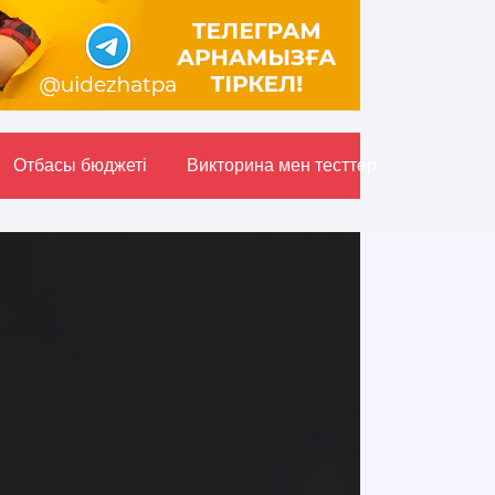
Отбасы бюджетi
Викторина мен тесттер