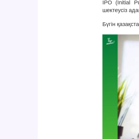
IPO (Initial
шектеусіз ад
Бүгін қазақс