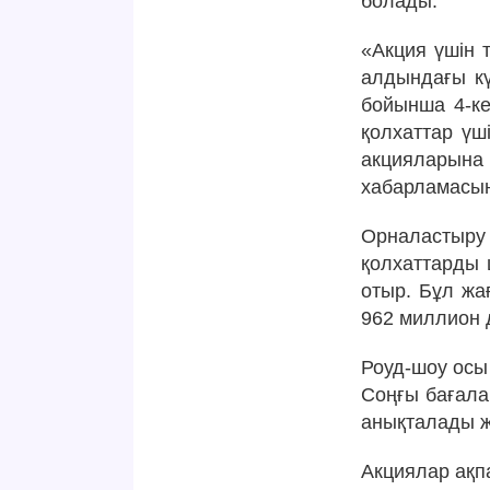
болады.
«Акция үшін т
алдындағы кү
бойынша 4-ке
қолхаттар үш
акцияларына
хабарламасы
Орналастыр
қолхаттарды
отыр. Бұл жа
962 миллион 
Роуд-шоу осы
Соңғы бағалар
анықталады 
Акциялар ақп