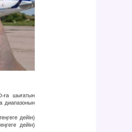
O-ға шығатын
ға диапазонын
теңгеге дейін)
еңгеге дейін)