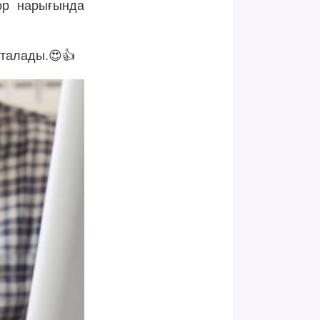
қор нарығында
сталады.😍👍