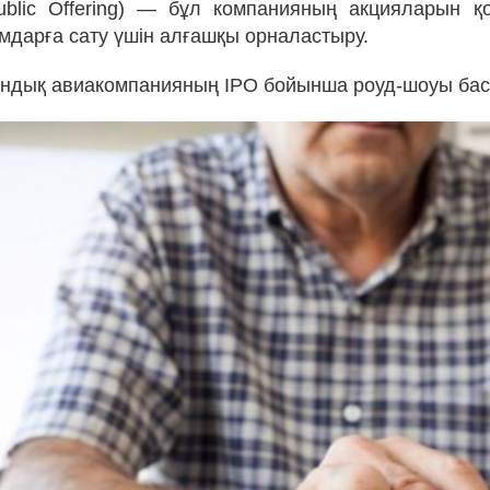
 Public Offering) — бұл компанияның акцияларын 
амдарға сату үшін алғашқы орналастыру.
тандық авиакомпанияның IPO бойынша роуд-шоуы ба