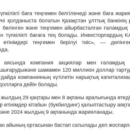
үпкілікті баға теңгемен белгіленеді және баға жари
ні қолданыста болатын Қазақстан ұлттық банкінің
 бөлінген және теңгемен айырбасталған ғаламдық
ін түпкілікті бағаға тең болады. Инвесторлардың 
 өтінімдері теңгемен берілуі тиіс», — делінге
нда.
у аясында компания акциялар мен ғаламдық д
 шығарудыжәне шамамен 120 миллион доллар тарту
ғдайда компанияның күтілетін нарықтық капитализа
долларға дейін болады.
 жылдың 29 қаңтары мен 8 ақпаны аралығында өтеді
 өтінімдер кітабын (букбилдинг) қалыптастыру аяқт
және 2024 жылдың 9 ақпанында жарияланады.
ан айының ортасынан бастап сатылады деп жоспарл