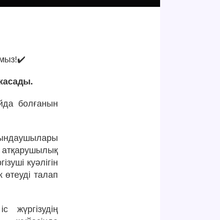
мыз!✔️
жасады.
айда болғанын
рындаушылары
, атқарушылық
ізуші куәлігін
к өтеуді талап
с жүргізудің