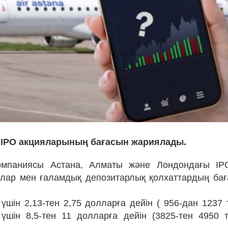
a IPO акцияларының бағасын жариялады.
компаниясы Астана, Алматы және Лондондағы IP
лар мен ғаламдық депозитарлық қолхаттардың ба
үшін 2,13-тен 2,75 долларға дейін ( 956-дан 1237 
үшін 8,5-тен 11 долларға дейін (3825-тен 4950 т