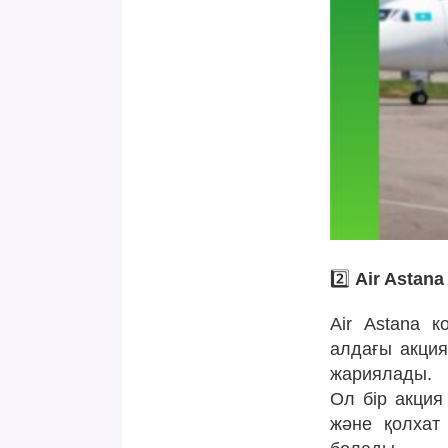
2️⃣
Air Astan
Air Astana 
алдағы акция
жариялады.
Ол бір акция 
және қолхат 