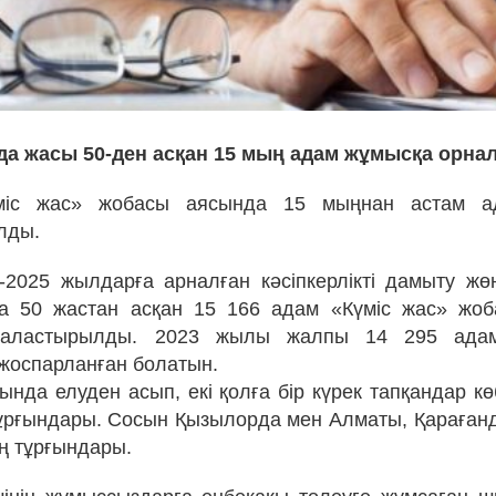
да жасы 50-ден асқан 15 мың адам жұмысқа орна
міс жас» жобасы аясында 15 мыңнан астам а
лды.
2025 жылдарға арналған кәсіпкерлікті дамыту жөн
а 50 жастан асқан 15 166 адам «Күміс жас» жо
наластырылды. 2023 жылы жалпы 14 295 ада
жоспарланған болатын.
нда елуден асып, екі қолға бір күрек тапқандар кө
рғындары. Сосын Қызылорда мен Алматы, Қараған
ң тұрғындары.