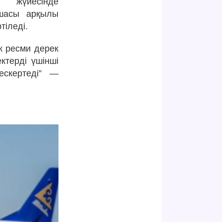
жүйесінде
ымшасы арқылы
тіледі.
к ресми дерек
ктерді үшінші
 ескертеді” —