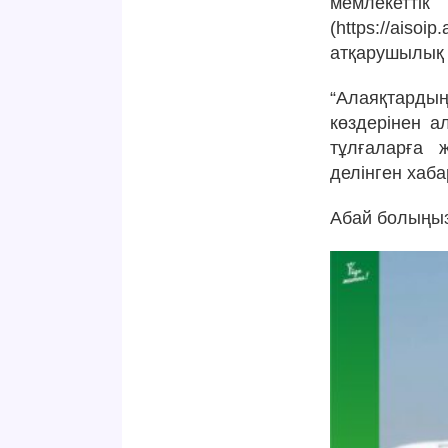
мемлекет
(https://ais
атқарушылық і
“Алаяқтардың
көздерінен а
тұлғаларға ж
делінген хаб
Абай болыңыз