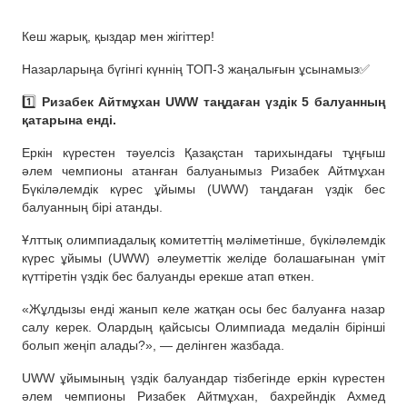
Кеш жарық, қыздар мен жігіттер!
Назарларыңа бүгінгі күннің ТОП-3 жаңалығын ұсынамыз✅
1️⃣
Ризабек Айтмұхан UWW таңдаған үздік 5 балуанның
қатарына енді.
Еркін күрестен тәуелсіз Қазақстан тарихындағы тұңғыш
әлем чемпионы атанған балуанымыз Ризабек Айтмұхан
Бүкіләлемдік күрес ұйымы (UWW) таңдаған үздік бес
балуанның бірі атанды.
Ұлттық олимпиадалық комитеттің мәліметінше, бүкіләлемдік
күрес ұйымы (UWW) әлеуметтік желіде болашағынан үміт
күттіретін үздік бес балуанды ерекше атап өткен.
«Жұлдызы енді жанып келе жатқан осы бес балуанға назар
салу керек. Олардың қайсысы Олимпиада медалін бірінші
болып жеңіп алады?», — делінген жазбада.
UWW ұйымының үздік балуандар тізбегінде еркін күрестен
әлем чемпионы Ризабек Айтмұхан, бахрейндік Ахмед