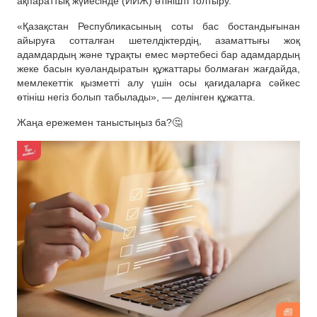
ақпараттық жүйесінде (ИИЖ) өтінішті толтыру.
«Қазақстан Республикасының соты бас бостандығынан
айыруға сотталған шетелдіктердің, азаматтығы жоқ
адамдардың және тұрақты емес мәртебесі бар адамдардың
жеке басын куәландыратын құжаттары болмаған жағдайда,
мемлекеттік қызметті алу үшін осы қағидаларға сәйкес
өтініш негіз болып табылады», — делінген құжатта.
Жаңа ережемен таныстыңыз ба?🤔