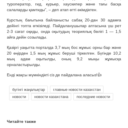
туроператор, гид, курьер, хаускипер және тағы басқа
салаларды қамтиды”, – деп атап өтті әкімдіктен.
Курстың бағытына байланысты сабақ 20-дан 30 адамға
дейінгі топта өткізіледі. Пайдаланушылар аптасына үш рет
2-3 сағат оқиды, онда оқытудың теориялық бөлігі 1 — 1,5
айға дейін созылады.
Қазіргі уақытта порталда 3,7 мың бос жұмыс орны бар және
20 өңірден 1,5 мың жұмыс беруші тіркелген. Бүгінде 10,2
мың адам оқытылды, оның 9,2 мыңы жұмысқа
орналастырылды.
Енді жақсы мүмкіндікті сіз де пайдалана аласыз!👍
бүгінгі жаңалықтар
главные новости казахстан
новости
новости казахстана
последние новости
Читайте также