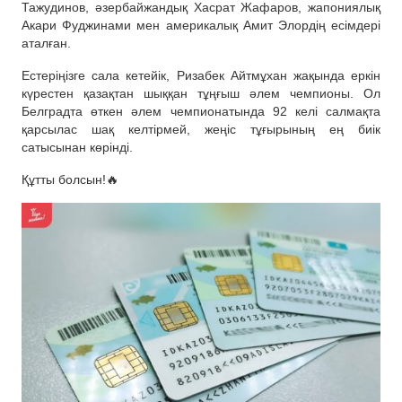
Тажудинов, әзербайжандық Хасрат Жафаров, жапониялық
Акари Фуджинами мен америкалық Амит Элордің есімдері
аталған.
Естеріңізге сала кетейік, Ризабек Айтмұхан жақында еркін
күрестен қазақтан шыққан тұңғыш әлем чемпионы. Ол
Белградта өткен әлем чемпионатында 92 келі салмақта
қарсылас шақ келтірмей, жеңіс тұғырының ең биік
сатысынан көрінді.
Құтты болсын!🔥