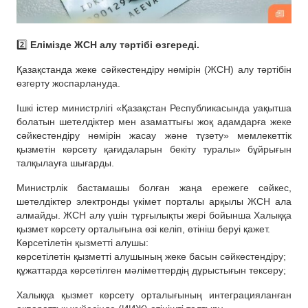
2️⃣
Елімізде ЖСН алу тәртібі өзгереді.
Қазақстанда жеке сәйкестендіру нөмірін (ЖСН) алу тәртібін
өзгерту жоспарлануда.
Ішкі істер министрлігі «Қазақстан Республикасында уақытша
болатын шетелдіктер мен азаматтығы жоқ адамдарға жеке
сәйкестендіру нөмірін жасау және түзету» мемлекеттік
қызметін көрсету қағидаларын бекіту туралы» бұйрығын
талқылауға шығарды.
Министрлік бастамашы болған жаңа ережеге сәйкес,
шетелдіктер электронды үкімет порталы арқылы ЖСН ала
алмайды. ЖСН алу үшін тұрғылықты жері бойынша Халыққа
қызмет көрсету орталығына өзі келіп, өтініш беруі қажет.
Көрсетілетін қызметті алушы:
көрсетілетін қызметті алушының жеке басын сәйкестендіру;
құжаттарда көрсетілген мәліметтердің дұрыстығын тексеру;
Халыққа қызмет көрсету орталығының интеграцияланған