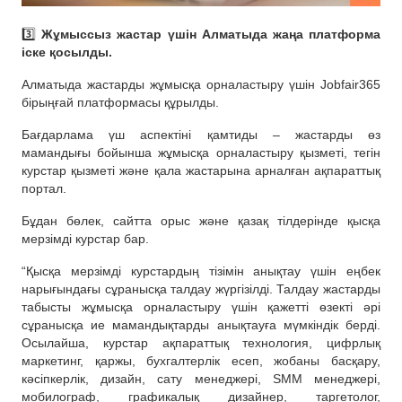
3️⃣
Жұмыссыз жастар үшін Алматыда жаңа платформа
іске қосылды.
Алматыда жастарды жұмысқа орналастыру үшін Jobfаir365
бірыңғай платформасы құрылды.
Бағдарлама үш аспектіні қамтиды – жастарды өз
мамандығы бойынша жұмысқа орналастыру қызметі, тегін
курстар қызметі және қала жастарына арналған ақпараттық
портал.
Бұдан бөлек, сайтта орыс және қазақ тілдерінде қысқа
мерзімді курстар бар.
“Қысқа мерзімді курстардың тізімін анықтау үшін еңбек
нарығындағы сұранысқа талдау жүргізілді. Талдау жастарды
табысты жұмысқа орналастыру үшін қажетті өзекті әрі
сұранысқа ие мамандықтарды анықтауға мүмкіндік берді.
Осылайша, курстар ақпараттық технология, цифрлық
маркетинг, қаржы, бухгалтерлік есеп, жобаны басқару,
кәсіпкерлік, дизайн, сату менеджері, SMM менеджері,
мобилограф, графикалық дизайнер, таргетолог,