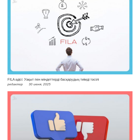
FILA әдісі: Уақыт пен міндеттерді басқарудың тиімді тәсілі
редактор
30 июня, 2025