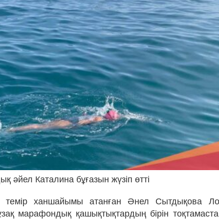
дық әйел Каталина бұғазын жүзіп өтті
ң темір ханшайымы атанған Әнел Сытдықова Ло
ұзақ марафондық қашықтықтардың бірін тоқтамаста