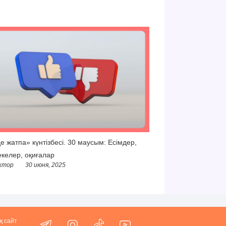
е жатпа» күнтізбесі. 30 маусым: Есімдер,
келер, оқиғалар
ктор
30 июня, 2025
қ сайт