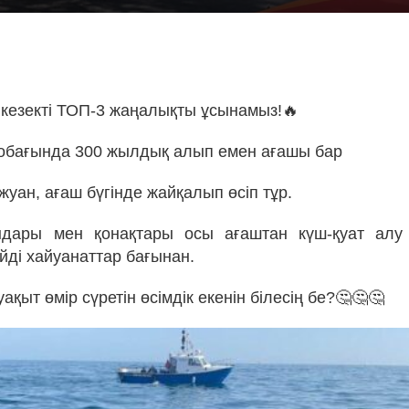
!
кезекті ТОП-3 жаңалықты ұсынамыз!🔥
ообағында 300 жылдық алып емен ағашы бар
 жуан, ағаш бүгінде жайқалып өсіп тұр.
ндары мен қонақтары осы ағаштан күш-қуат алу
йді хайуанаттар бағынан.
уақыт өмір сүретін өсімдік екенін білесің бе?🤔🤔🤔