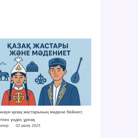
науи қазақ жастарының мәдени бейнесі:
тпен үндес ұрпақ
ктор
02 июля, 2025