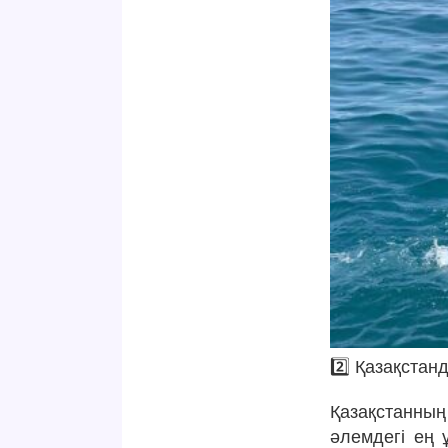
2️⃣ Қазақстан
Қазақстанны
әлемдегі ең 