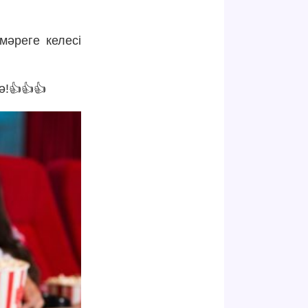
мәреге келесі
ә!👍👍👍