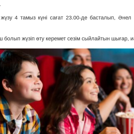
.
үзу 4 тамыз күні сағат 23.00-де басталып, Әнел 
 болып жүзіп өту керемет сезім сыйлайтын шығар, и