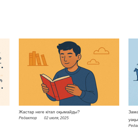
Жастар неге кітап оқымайды?
Зама
Редактор
02 июля, 2025
уақы
Реда