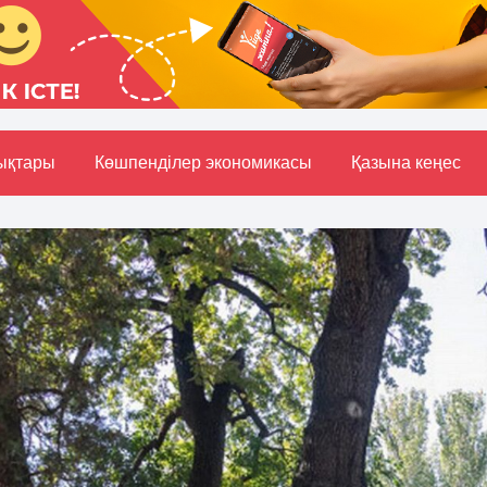
ықтары
Көшпенділер экономикасы
Қазына кеңес