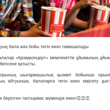
жуық бала жаз бойы тегін кино тамашалады
алалар «Қазақконцерт» мемлекеттік ұйымының ұйы
 белсене қатысты.
торының шығармашылық қызмет бойынша орынб
ың айтуынша, балаларға тегін кино көрсету дәст
 берілген таптырмас мүмкіндік екен!👏👏👏