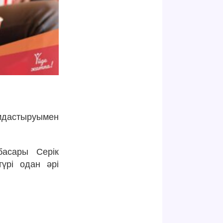
мдастыруымен
асары Серік
үрі одан әрі