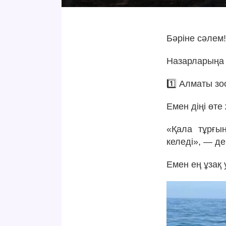
Бәріне сәлем
Назарларыңа 
1️⃣ Алматы з
Емен діңі өте
«Қала тұрғы
келеді», — де
Емен ең ұзақ 