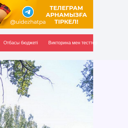
Отбасы бюджетi
Викторина мен тесттер