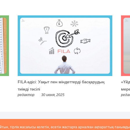
FILA әдісі: Уақыт пен міндеттерді басқарудың
«Үйд
тиімді тәсілі
мере
редактор
30 июня, 2025
реда
айтын, тірлік жасағысы келетін, өсетін жастарға арналған ақпараттық-танымды