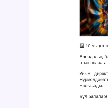
3️⃣ 10 мыңға 
Елордалық б
өткен шараға
Ұйым дирек
Нұрмолдаевт
жалғасады.
Бұл балаларға