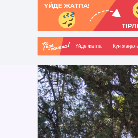
Үйде жатпа
Күн жаңал