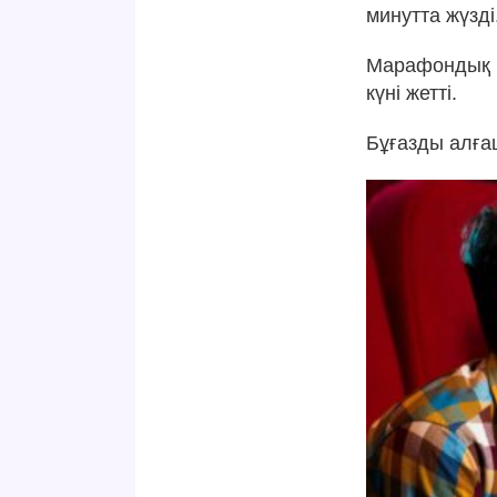
минутта жүзді
Марафондық ж
күні жетті.
Бұғазды алғаш