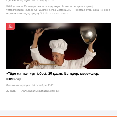
Күн жаңалықтары
20 октября, 2024
😻20 қазан — Халықаралық аспаздар йкүні. Адамдар әрқашан дәмді
тамақтанғысы келеді. Сондықтан аспаз мамандығы — әлемде сұранысқа ие және
ең көне мамандықтардың бірі. Қағазға жазылған…
«Үйде жатпа» күнтізбесі. 20 қазан: Есімдер, мерекелер,
оқиғалар
Күн жаңалықтары
20 октября, 2023
20 қазан — Халықаралық аспазшылар күні