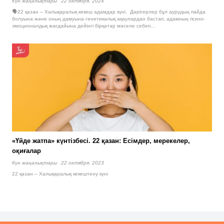
Күн жаңалықтары
22 октября, 2024
🗣22 қазан – Халықаралық кекеш адамдар күні. Дәрігерлер бұл аурудың пайда
болуына және оның дамуына генетикалық ақаулардан бастап, адамның психо-
эмоционалдық жағдайына дейінгі бірқатар мәселе себеп…
«Үйде жатпа» күнтізбесі. 22 қазан: Есімдер, мерекелер,
оқиғалар
Күн жаңалықтары
22 октября, 2023
22 қазан – Халықаралық кекештену күні