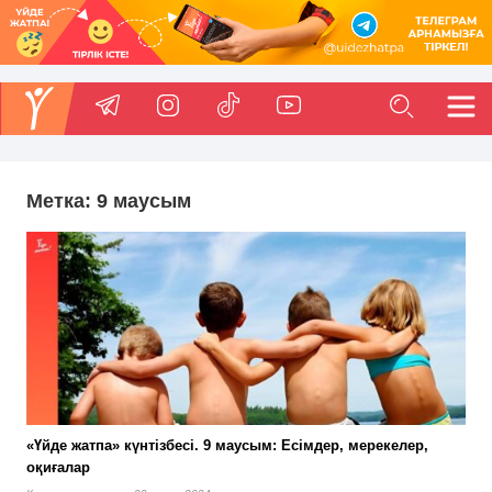
Метка:
9 маусым
«Үйде жатпа» күнтізбесі. 9 маусым: Есімдер, мерекелер,
оқиғалар