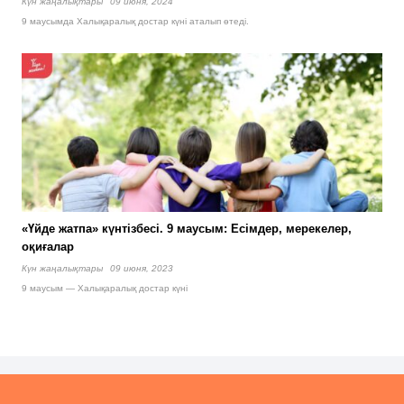
Күн жаңалықтары
09 июня, 2024
9 маусымда Халықаралық достар күні аталып өтеді.
«Үйде жатпа» күнтізбесі. 9 маусым: Есімдер, мерекелер,
оқиғалар
Күн жаңалықтары
09 июня, 2023
9 маусым — Халықаралық достар күні