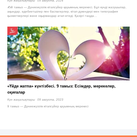
Күн жаңалықтары
09 августа, 2024
✍️9 тамыз — Дүниежүзілік кітапсүйер қауымның мерекесі. Бұл күнді жазушылар,
ақындар, әдебиетшілер пен баспагерлер, кітап дүкендері мен типография
қызметкерлері және оқырмандар атап өтеді. Қазіргі таңда…
«Үйде жатпа» күнтізбесі. 9 тамыз: Есімдер, мерекелер,
оқиғалар
Күн жаңалықтары
09 августа, 2023
9 тамыз — Дүниежүзілік кітапсүйер қауымның мерекесі