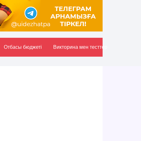
Отбасы бюджетi
Викторина мен тесттер