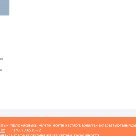
ың
ға
айтын, тірлік жасағысы келетін, өсетін жастарға арналған ақпараттық-танымды
.kz
+7 (708) 332-10-72
ғанда zhatpa.kz сайтына активті сілтеме жасау міндетті