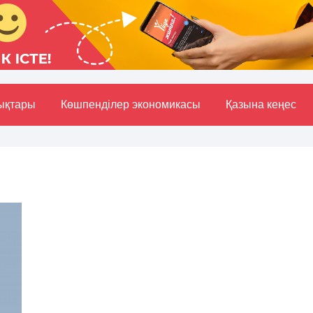
ықтары
Көшпенділер экономикасы
Қазына кеңес