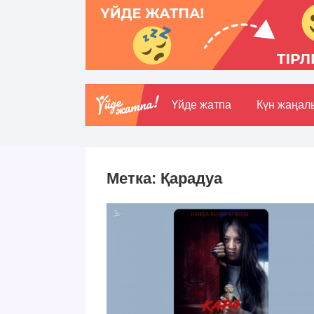
Үйде жатпа
Күн жаңал
Метка:
Қарадуа