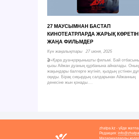
27 МАУСЫМНАН БАСТАП
КИНОТЕАТРЛАРДА ЖАРЫҚ КӨРЕТІН
ЖАҢА ФИЛЬМДЕР
Күн жаңалықтары
27 июня, 2025
🎬«Қара дуа»қорқынышты фильмі. Бай отбасын
қызы Айжан дуаның құрбанына айналады. Оның
жақындары балгерге жүгініп, қыздың үстінен дұ
оқиды. Бірақ сиқырдың салдарынан Айжанның
денесіне жын қонады….
zhatpa.kz - үйде жатп
Редакция:
info@zhatpa
Материалдарды қолдан