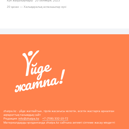
Күн жаңалықтары
20 октября, 2023
20 қазан — Халықаралық аспазшылар күні
zhatpa.kz - үйде жатпайтын, тірлік жасағысы келетін, өсетін жастарға арналған
ақпараттық-танымдық сайт
Редакция:
info@zhatpa.kz
+7 (708) 332-10-72
Материалдарды қолданғанда zhatpa.kz сайтына активті сілтеме жасау міндетті