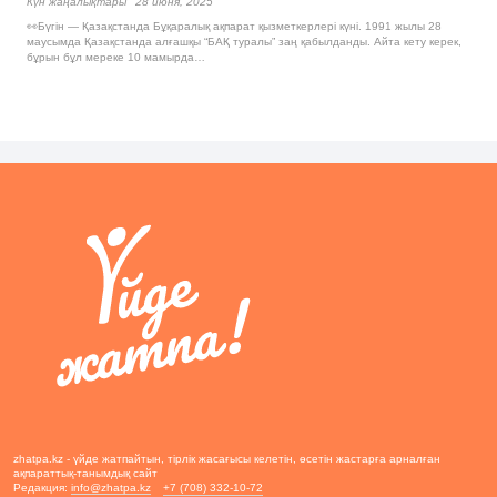
Күн жаңалықтары
28 июня, 2025
👀Бүгін — Қазақстанда Бұқаралық ақпарат қызметкерлері күні. 1991 жылы 28
маусымда Қазақстанда алғашқы “БАҚ туралы” заң қабылданды. Айта кету керек,
бұрын бұл мереке 10 мамырда…
zhatpa.kz - үйде жатпайтын, тірлік жасағысы келетін, өсетін жастарға арналған
ақпараттық-танымдық сайт
Редакция:
info@zhatpa.kz
+7 (708) 332-10-72