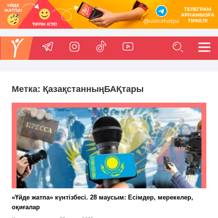
Метка:
ҚазақстанныңБАҚтары
«Үйде жатпа» күнтізбесі. 28 маусым: Есімдер, мерекелер,
оқиғалар