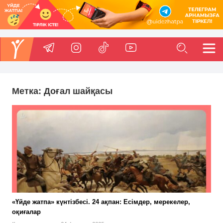
Метка:
Доғал шайқасы
«Үйде жатпа» күнтізбесі. 24 ақпан: Есімдер, мерекелер,
оқиғалар