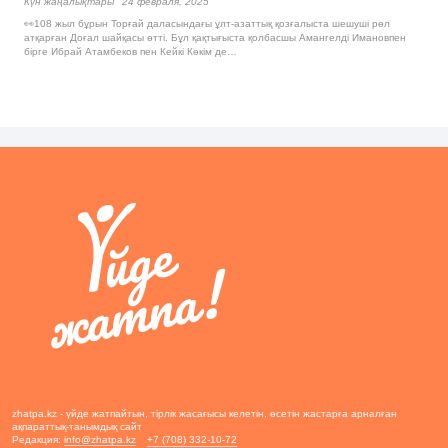
Күн жаңалықтары
24 февраля, 2025
👀108 жыл бұрын Торғай даласындағы ұлт-азаттық қозғалыста шешуші рөл
атқарған Доғал шайқасы өтті. Бұл қақтығыста қолбасшы Амангелді Имановпен
бірге Ибрай Атамбеков пен Кейкі Көкім де…
zhatpa.kz - үйде жатпайтын, тірлік жасағысы келетін, өсетін жастарға арналған
ақпараттық-танымдық сайт
Редакция:
info@zhatpa.kz
+7 (708) 332-10-72