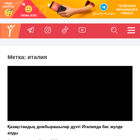
Метка:
италия
Қазақстандық домбырашылар дуэті Италияда бас жүлде
алды