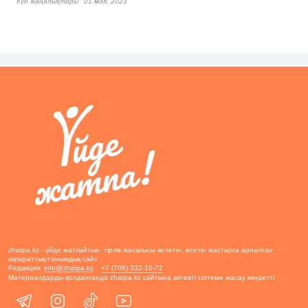
Күн жаңалықтары
01 мая, 2023
zhatpa.kz - үйде жатпайтын, тірлік жасағысы келетін, өсетін жастарға арналған
ақпараттық-танымдық сайт
Редакция:
info@zhatpa.kz
+7 (708) 332-10-72
Материалдарды қолданғанда zhatpa.kz сайтына активті сілтеме жасау міндетті