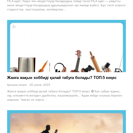
FILA әдісі: Уақыт пен міндеттерді басқарудың тиімді тәсілі FILA әдісі — уақытты
және міндеттерді басқарудың құрылымдалған әрі икемді жүйесі. Бұл тәсіл әсіресе
студенттер, зерттеушілер, кәсіпкерлер…
Жанға жақын хоббиді қалай табуға болады? ТОП-5 кеңес
Қазына кеңес
26 июня, 2025
Жанға жақын хоббиді қалай табуға болады? ТОП-5 кеңес 🟢 Күн сайын жұмыс,
оқу, әлеуметтік желідегі дүрбелең, жауапкершілік… Адам кейде осының бәрінен
шаршап, “маған не нәрсе…