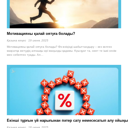
Мотивацияны қалай оятуға болады?
Қазына кеңес
19 июня, 2025
Мотивацияны қалай оятуға болады? Өз-өзіңізді шабыттандыру – кез келген
мақсатқа жетудің алғашқы әрі маңызды қадамы. Күш-қуат та, ниет те ішкі сенім
мен себептен туады. Ал…
Екінші тұрғын үй нарығынан пәтер сату немесесатып алу ойыңы
Қазына кеңес
18 июня, 2025