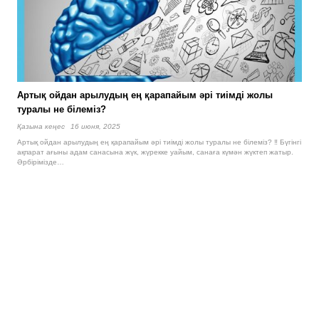
Артық ойдан арылудың ең қарапайым әрі тиімді жолы
туралы не білеміз?
Қазына кеңес
16 июня, 2025
Артық ойдан арылудың ең қарапайым әрі тиімді жолы туралы не білеміз? ‼️ Бүгінгі
ақпарат ағыны адам санасына жүк, жүрекке уайым, санаға күмән жүктеп жатыр.
Әрбірімізде…