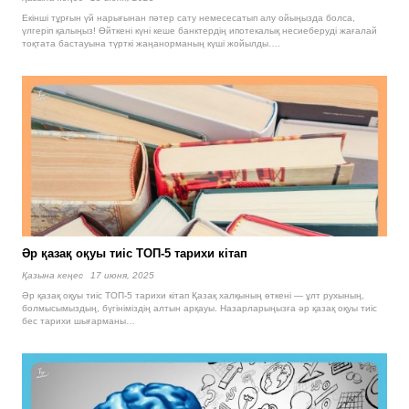
Екінші тұрғын үй нарығынан пәтер сату немесесатып алу ойыңызда болса,
үлгеріп қалыңыз! Өйткені күні кеше банктердің ипотекалық несиеберуді жағалай
тоқтата бастауына түрткі жаңанорманың күші жойылды….
Әр қазақ оқуы тиіс ТОП-5 тарихи кітап
Қазына кеңес
17 июня, 2025
Әр қазақ оқуы тиіс ТОП-5 тарихи кітап Қазақ халқының өткені — ұлт рухының,
болмысымыздың, бүгініміздің алтын арқауы. Назарларыңызға әр қазақ оқуы тиіс
бес тарихи шығарманы…