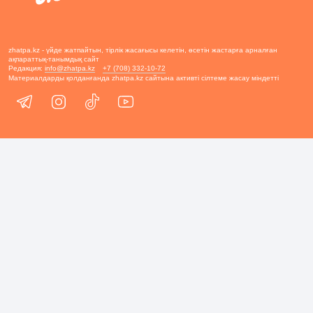
zhatpa.kz - үйде жатпайтын, тірлік жасағысы келетін, өсетін жастарға арналған
ақпараттық-танымдық сайт
Редакция:
info@zhatpa.kz
+7 (708) 332-10-72
Материалдарды қолданғанда zhatpa.kz сайтына активті сілтеме жасау міндетті