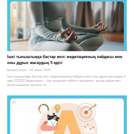
Ішкі тыныштыққа бастар жол: медитацияның пайдасы мен
оны дұрыс жасаудың 5 әдісі
Қазына кеңес
09 июня, 2025
Ішкі тыныштыққа бастар жол: медитацияның пайдасы мен оны дұрыс жасаудың 5
әдісі 🧘🏻‍♂️🧘🏻‍♀️ Медитация — бұл күнделікті күйбең тіршіліктен, артық уайым мен
мазасыздықтан арылып, өз…