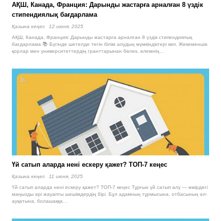
АҚШ, Канада, Франция: Дарынды жастарға арналған 8 үздік
стипендиялық бағдарлама
Қазына кеңес
12 июня, 2025
АҚШ, Канада, Франция: Дарынды жастарға арналған 8 үздік стипендиялық
бағдарлама 📚 Бүгінде шетелде тегін білім алудың мүмкіндіктері көп. Жекеменшік
қорлар мен университеттердің гранттарынан бөлек, әлемнің…
Үй сатып аларда нені ескеру қажет? ТОП-7 кеңес
Қазына кеңес
11 июня, 2025
Үй сатып аларда нені ескеру қажет? ТОП-7 кеңес Тұрғын үй сатып алу — өмірдегі
маңызды әрі жауапты шешімдердің бірі. Бұл адамның тұрмысына, отбасының әл-
ауқатына, болашаққа…