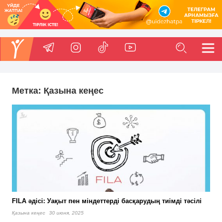
Метка:
Қазына кеңес
FILA әдісі: Уақыт пен міндеттерді басқарудың тиімді тәсілі
Қазына кеңес
30 июня, 2025