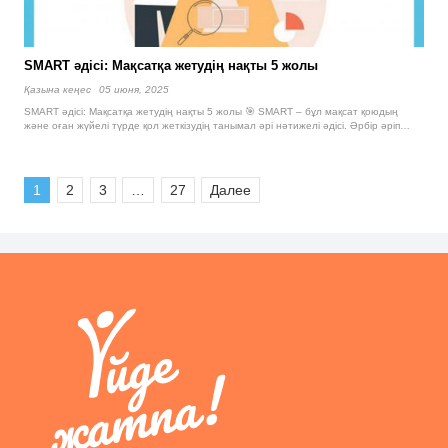
SMART әдісі: Мақсатқа жетудің нақты 5 жолы
Қазына кеңес
05 июня, 2025
SMART әдісі: Мақсатқа жетудің нақты 5 жолы 🎯 SMART – бұл мақсат қоюдың
және оған жүйелі түрде қол жеткізудің танымал әрі нәтижелі әдісі. Әрбір әріп…
1
2
3
…
27
Далее