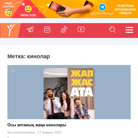
Метка:
кинолар
Осы аптаның жаңа кинолары
Күн жаңалықтары
17 января, 2025