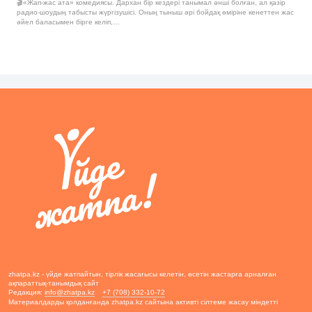
🎬«Жап-жас ата» комедиясы. Дархан бір кездері танымал әнші болған, ал қазір
радио-шоудың табысты жүргізушісі. Оның тыныш әрі бойдақ өміріне кенеттен жас
әйел баласымен бірге келіп,…
zhatpa.kz - үйде жатпайтын, тірлік жасағысы келетін, өсетін жастарға арналған
ақпараттық-танымдық сайт
Редакция:
info@zhatpa.kz
+7 (708) 332-10-72
Материалдарды қолданғанда zhatpa.kz сайтына активті сілтеме жасау міндетті