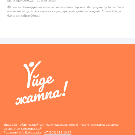
Күн жаңалықтары
25 мая, 2025
🤩Бүгін — Халықаралық жоғалып кеткен балалар күні. Иә, қандай да бір отбасы
мүшесінің із-түссіз жоғалуы — жақындары үшін қайғылы жағдай. Соның ішінде
баланың ғайып болуы…
zhatpa.kz - үйде жатпайтын, тірлік жасағысы келетін, өсетін жастарға арналған
ақпараттық-танымдық сайт
Редакция:
info@zhatpa.kz
+7 (708) 332-10-72