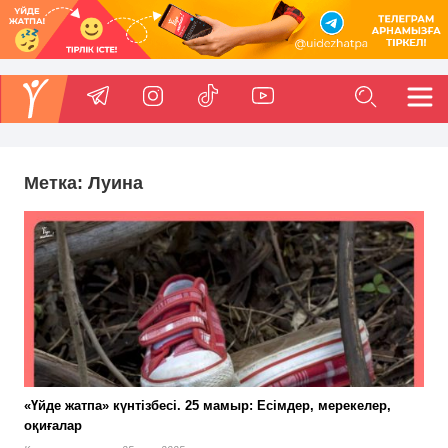
Метка:
Луина
«Үйде жатпа» күнтізбесі. 25 мамыр: Есімдер, мерекелер,
оқиғалар