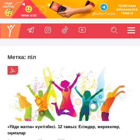
Метка:
піл
«Үйде жатпа» күнтізбесі. 12 тамыз: Есімдер, мерекелер,
оқиғалар