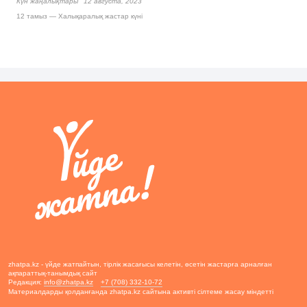
Күн жаңалықтары
12 августа, 2023
12 тамыз — Халықаралық жастар күні
zhatpa.kz - үйде жатпайтын, тірлік жасағысы келетін, өсетін жастарға арналған
ақпараттық-танымдық сайт
Редакция:
info@zhatpa.kz
+7 (708) 332-10-72
Материалдарды қолданғанда zhatpa.kz сайтына активті сілтеме жасау міндетті