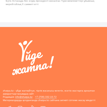
Бүгін Астанада бес елдің президенті жиналған Түркі мемлекеттері ұйымның
мерейтойлық X саммиті өтті
zhatpa.kz - үйде жатпайтын, тірлік жасағысы келетін, өсетін жастарға арналған
ақпараттық-танымдық сайт
Редакция:
info@zhatpa.kz
+7 (708) 332-10-72
Материалдарды қолданғанда zhatpa.kz сайтына активті сілтеме жасау міндетті