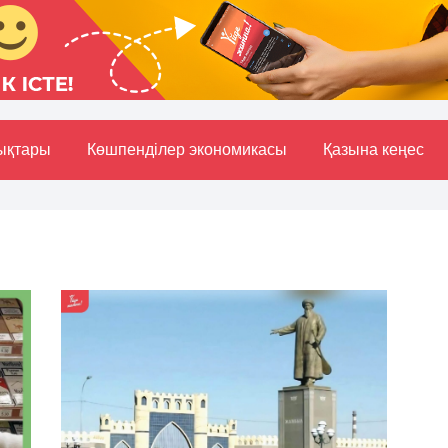
ықтары
Көшпенділер экономикасы
Қазына кеңес