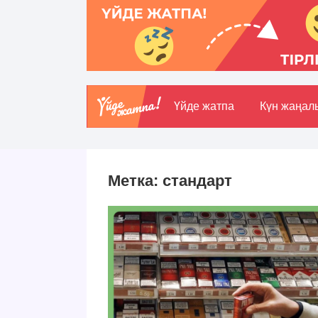
Үйде жатпа
Күн жаңал
Метка:
стандарт