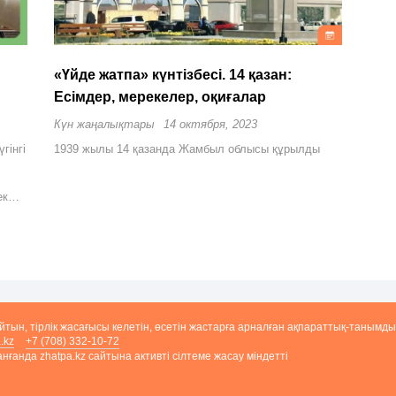
«Үйде жатпа» күнтізбесі. 14 қазан:
Есімдер, мерекелер, оқиғалар
Күн жаңалықтары
14 октября, 2023
гінгі
1939 жылы 14 қазанда Жамбыл облысы құрылды
шек…
айтын, тірлік жасағысы келетін, өсетін жастарға арналған ақпараттық-танымды
.kz
+7 (708) 332-10-72
ғанда zhatpa.kz сайтына активті сілтеме жасау міндетті