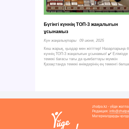
Бүгінгі күннің ТОП-3 жаңалығын
ұсынамыз
Күн жаңалықтары
09 июня, 2025
Кеш жарық, қыздар мен жігіттер! Назарларыңа бү
күннің ТОП-3 жаңалығын ұсынамыз! ✔️ Елімізде
темекі бағасы тағы да қымбаттауы мүмкін
Қазақстанда темекі өнімдерінің ең төменгі бөл
zhatpa.kz - үйде жатп
Редакция:
info@zhatpa
Материалдарды қолдан