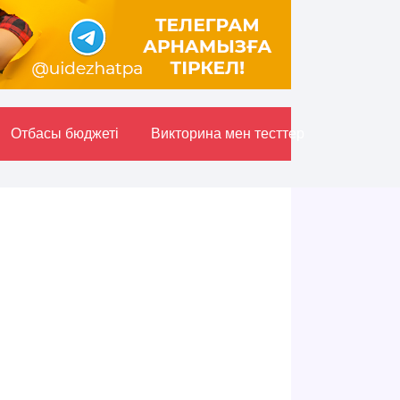
Отбасы бюджетi
Викторина мен тесттер