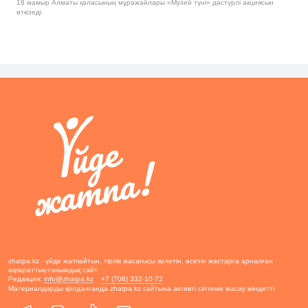
18 мамыр Алматы қаласының мұражайлары «Музей түні» дәстүрлі акциясын
өткізеді.
zhatpa.kz - үйде жатпайтын, тірлік жасағысы келетін, өсетін жастарға арналған
ақпараттық-танымдық сайт
Редакция:
info@zhatpa.kz
+7 (708) 332-10-72
Материалдарды қолданғанда zhatpa.kz сайтына активті сілтеме жасау міндетті