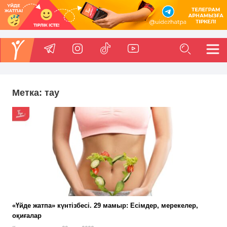
Метка:
тау
«Үйде жатпа» күнтізбесі. 29 мамыр: Есімдер, мерекелер,
оқиғалар