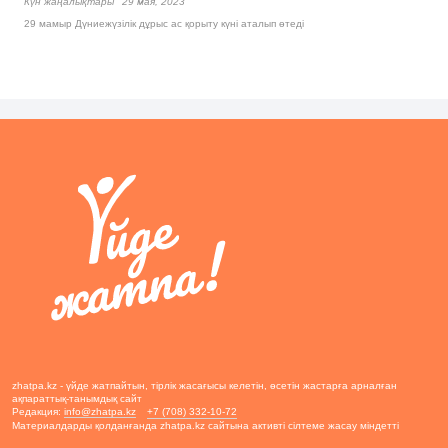
Күн жаңалықтары
29 мая, 2023
29 мамыр Дүниежүзілік дұрыс ас қорыту күні аталып өтеді
zhatpa.kz - үйде жатпайтын, тірлік жасағысы келетін, өсетін жастарға арналған
ақпараттық-танымдық сайт
Редакция:
info@zhatpa.kz
+7 (708) 332-10-72
Материалдарды қолданғанда zhatpa.kz сайтына активті сілтеме жасау міндетті