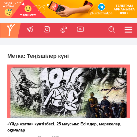
Метка:
Теңізшілер күні
«Үйде жатпа» күнтізбесі. 25 маусым: Есімдер, мерекелер,
оқиғалар