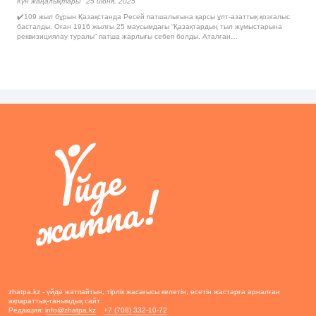
Күн жаңалықтары
25 июня, 2025
✔️109 жыл бұрын Қазақстанда Ресей патшалығына қарсы ұлт-азаттық қозғалыс
басталды. Оған 1916 жылғы 25 маусымдағы “Қазақтардың тыл жұмыстарына
реквизициялау туралы” патша жарлығы себеп болды. Аталған…
zhatpa.kz - үйде жатпайтын, тірлік жасағысы келетін, өсетін жастарға арналған
ақпараттық-танымдық сайт
Редакция:
info@zhatpa.kz
+7 (708) 332-10-72