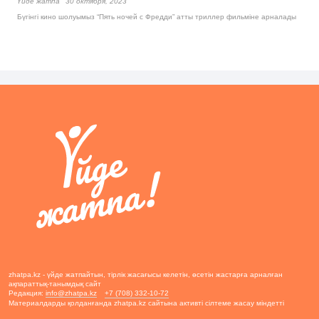
Үйде жатпа
30 октября, 2023
Бүгінгі кино шолуымыз “Пять ночей с Фредди” атты триллер фильміне арналады
zhatpa.kz - үйде жатпайтын, тірлік жасағысы келетін, өсетін жастарға арналған
ақпараттық-танымдық сайт
Редакция:
info@zhatpa.kz
+7 (708) 332-10-72
Материалдарды қолданғанда zhatpa.kz сайтына активті сілтеме жасау міндетті