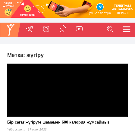
Метка:
жүгіру
Бір сағат жүгіруге шамамен 600 калория жұмсаймыз
Үйде жатпа
17 мая, 2023