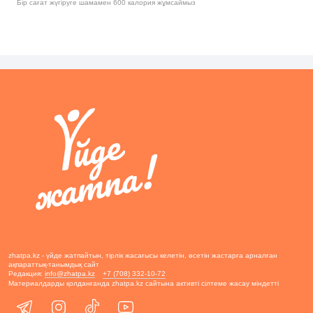
Бір сағат жүгіруге шамамен 600 калория жұмсаймыз
zhatpa.kz - үйде жатпайтын, тірлік жасағысы келетін, өсетін жастарға арналған
ақпараттық-танымдық сайт
Редакция:
info@zhatpa.kz
+7 (708) 332-10-72
Материалдарды қолданғанда zhatpa.kz сайтына активті сілтеме жасау міндетті