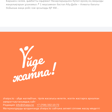
Баршаға сәлем, қымбатты оқырман! Назарларыңызға бүгінгі күннің ең маңызды
жаңалықтарын ұсынамыз📍 1 маусымнан бастап Абу-Даби – Алматы бағыты
бойынша жаңа рейс іске қосылады ҚР КМ…
zhatpa.kz - үйде жатпайтын, тірлік жасағысы келетін, өсетін жастарға арналған
ақпараттық-танымдық сайт
Редакция:
info@zhatpa.kz
+7 (708) 332-10-72
Материалдарды қолданғанда zhatpa.kz сайтына активті сілтеме жасау міндетті