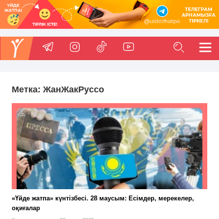
Метка:
ЖанЖакРуссо
«Үйде жатпа» күнтізбесі. 28 маусым: Есімдер, мерекелер,
оқиғалар