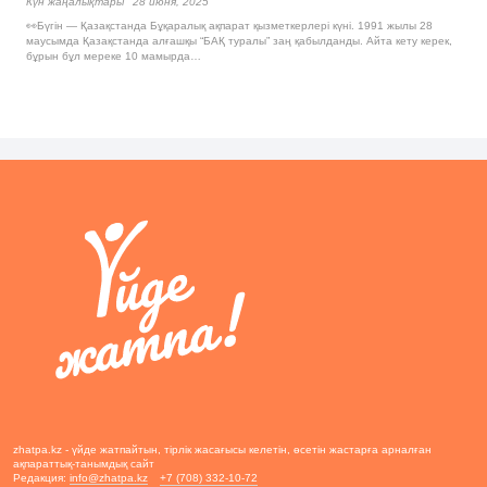
Күн жаңалықтары
28 июня, 2025
👀Бүгін — Қазақстанда Бұқаралық ақпарат қызметкерлері күні. 1991 жылы 28
маусымда Қазақстанда алғашқы “БАҚ туралы” заң қабылданды. Айта кету керек,
бұрын бұл мереке 10 мамырда…
zhatpa.kz - үйде жатпайтын, тірлік жасағысы келетін, өсетін жастарға арналған
ақпараттық-танымдық сайт
Редакция:
info@zhatpa.kz
+7 (708) 332-10-72