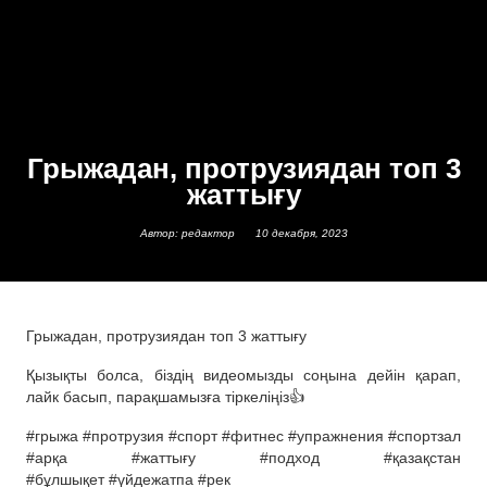
Грыжадан, протрузиядан топ 3
жаттығу
Автор: редактор
10 декабря, 2023
Грыжадан, протрузиядан топ 3 жаттығу
Қызықты болса, біздің видеомызды соңына дейін қарап,
лайк басып, парақшамызға тіркеліңіз👍
#грыжа #протрузия #спорт #фитнес #упражнения #спортзал
#арқа #жаттығу #подход #қазақстан
#бұлшықет #үйдежатпа #рек