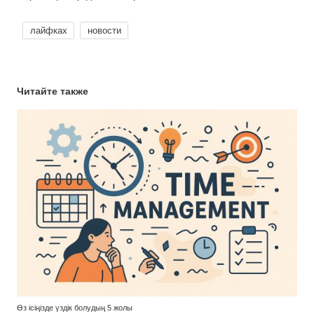
лайфках
новости
Читайте также
Өз ісіңізде үздік болудың 5 жолы