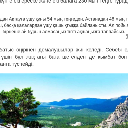
күнге екі ереске және екі балаға 230 мың теңге тұрад
ан Ақтауға ұшу құны 54 мың теңгеден, Астанадан 48 мың 
, басқа қалалардан ұшу қашықтыққа байланысты. Ал пойыз
бірнеше ай бұрын алмасаңыз тіпті ақшаңызға таппайсыз.
батыс өңірінен демалушылар жиі келеді. Себебі ел
р үшін бұл жақтағы баға шетелден де қымбат боп 
анға түспейді.