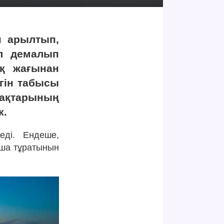
 арылтып,
іл демалып
ық жағынан
үгін табысы
ақтарының
к.
еді. Ендеше,
нша тұратынын