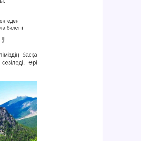
ы.
теңгеден
ға билетті
іміздің басқа
сезіледі. Әрі