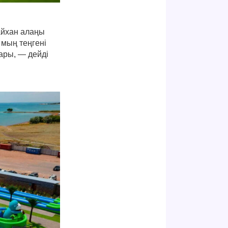
лайхан алаңы
 мың теңгені
ары, — дейді