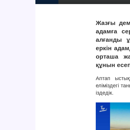
Жазғы де
адамға се
алғанды ұ
еркін адам
орташа ж
құнын есеп
Аптап ыстық
еліміздегі т
іздедік.