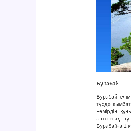
Бурабай
Бурабай елім
түрде қымбат
нөмірдің құн
авторлық ту
Бурабайға 1 к