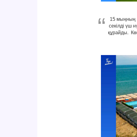
15 мыңның і
секілді үш 
құрайды. Кө