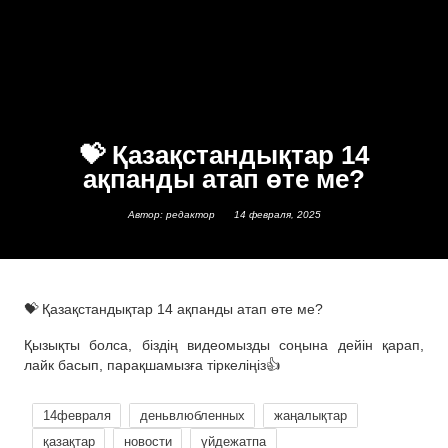
💝 Қазақстандықтар 14
ақпанды атап өте ме?
Автор: редактор
14 февраля, 2025
💝 Қазақстандықтар 14 ақпанды атап өте ме?
Қызықты болса, біздің видеомызды соңына дейін қарап,
лайк басып, парақшамызға тіркеліңіз👍
14февраля
деньвлюбленных
жаңалықтар
қазақтар
новости
үйдежатпа