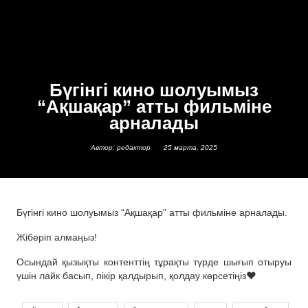
Бүгінгі кино шолуымыз
“Ақшақар” атты фильміне
арналады
Автор: редактор
25 марта, 2025
Бүгінгі кино шолуымыз “Ақшақар” атты фильміне арналады.
Жіберіп алмаңыз!
Осындай қызықты контенттің тұрақты түрде шығып отыруы
үшін лайк басып, пікір қалдырып, қолдау көрсетіңіз❤