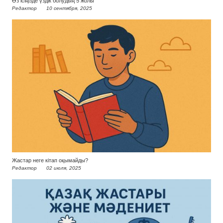
Өз ісіңізде үздік болудың 5 жолы
Редактор
10 сентября, 2025
Жастар неге кітап оқымайды?
Редактор
02 июля, 2025