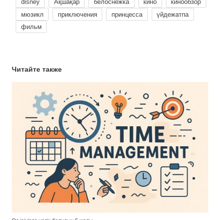
disney
Ақшақар
белоснежка
кино
кинообзор
мюзикл
приключения
принцесса
үйдежатпа
фильм
Читайте также