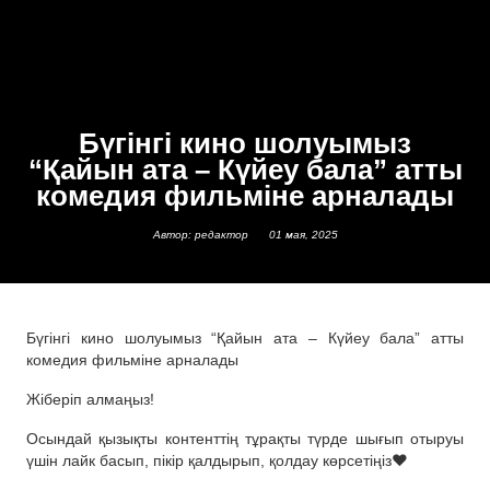
Бүгінгі кино шолуымыз
“Қайын ата – Күйеу бала” атты
комедия фильміне арналады
Автор: редактор
01 мая, 2025
Бүгінгі кино шолуымыз “Қайын ата – Күйеу бала” атты
комедия фильміне арналады
Жіберіп алмаңыз!
Осындай қызықты контенттің тұрақты түрде шығып отыруы
үшін лайк басып, пікір қалдырып, қолдау көрсетіңіз❤