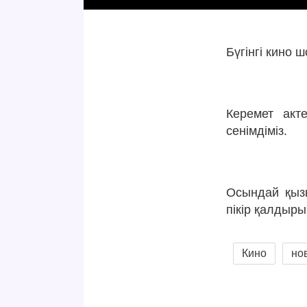
Бүгінгі кино
Керемет акт
сенімдіміз.
Осындай қызы
пікір қалдыры
Кино
но