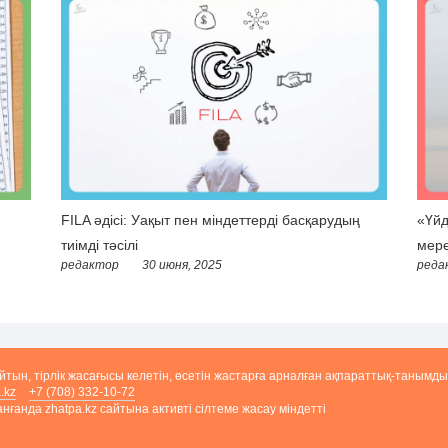
FILA әдісі: Уақыт пен міндеттерді басқарудың
«Үйд
тиімді тәсілі
мере
редактор
30 июня, 2025
реда
айтын, тірлік жасағысы келетін, өсетін жастарға арналған ақпараттық-танымды
.kz
+7 (708) 332-10-72
ғанда zhatpa.kz сайтына активті сілтеме жасау міндетті