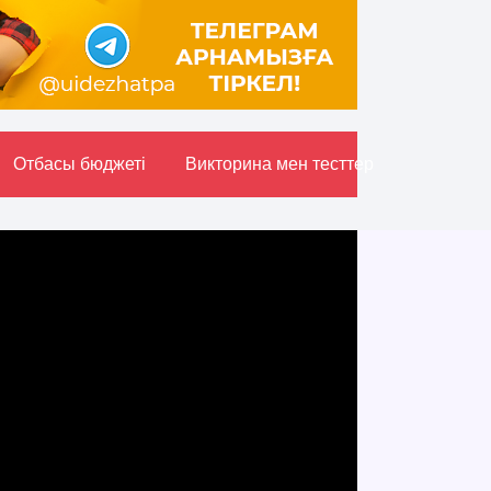
Отбасы бюджетi
Викторина мен тесттер