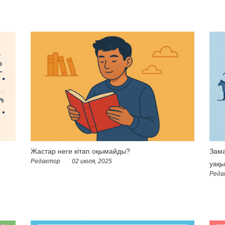
Жастар неге кітап оқымайды?
Зама
Редактор
02 июля, 2025
уақы
Реда