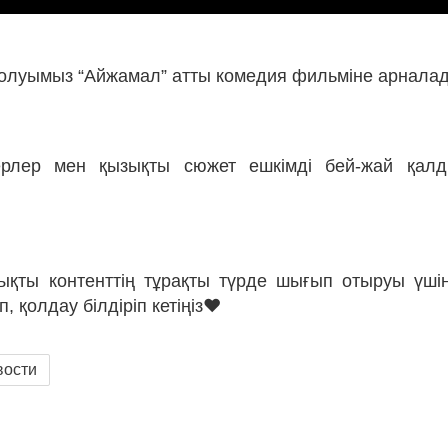
 шолуымыз “Айжамал” атты комедия фильміне арнала
ерлер мен қызықты сюжет ешкімді бей-жай қал
қты контенттің тұрақты түрде шығып отыруы үші
п, қолдау білдіріп кетіңіз❤
вости