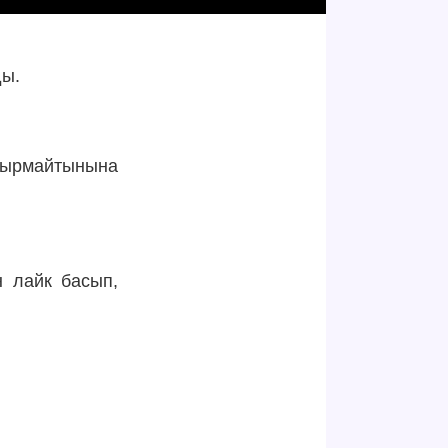
ды.
дырмайтынына
н лайк басып,