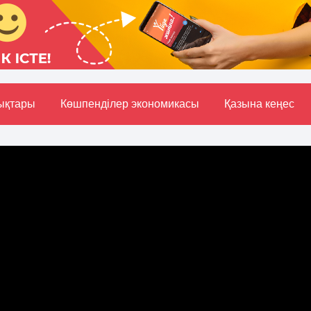
ықтары
Көшпенділер экономикасы
Қазына кеңес