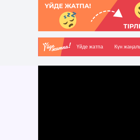
Үйде жатпа
Күн жаңал