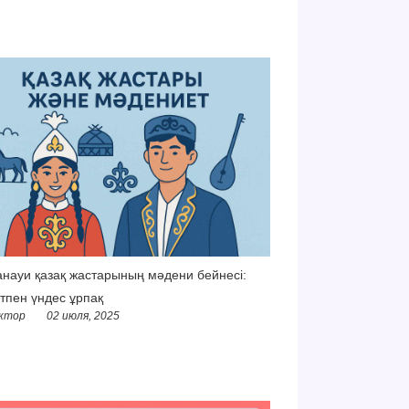
науи қазақ жастарының мәдени бейнесі:
тпен үндес ұрпақ
ктор
02 июля, 2025