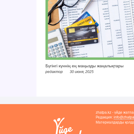
Бүгінгі күннің ең маңызды жаңалықтары
редактор
30 июня, 2025
zhatpa.kz - үйде жатп
Редакция:
info@zhatpa
Материалдарды қолдан