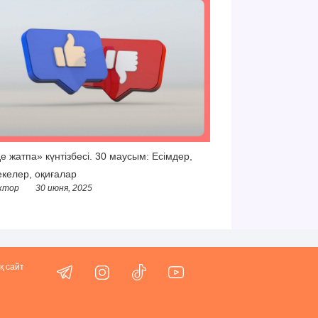
е жатпа» күнтізбесі. 30 маусым: Есімдер,
келер, оқиғалар
ктор
30 июня, 2025
қ сайт