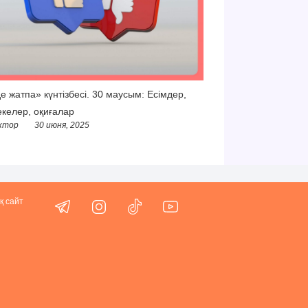
е жатпа» күнтізбесі. 30 маусым: Есімдер,
келер, оқиғалар
ктор
30 июня, 2025
қ сайт