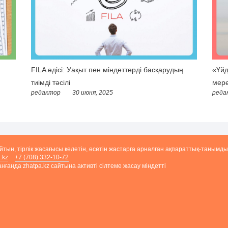
FILA әдісі: Уақыт пен міндеттерді басқарудың
«Үйд
тиімді тәсілі
мере
редактор
30 июня, 2025
реда
айтын, тірлік жасағысы келетін, өсетін жастарға арналған ақпараттық-танымды
.kz
+7 (708) 332-10-72
ғанда zhatpa.kz сайтына активті сілтеме жасау міндетті