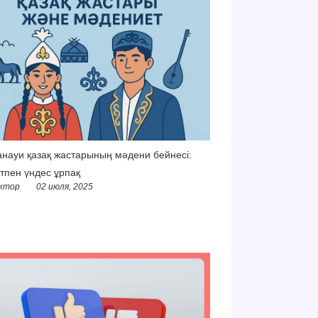
науи қазақ жастарының мәдени бейнесі:
тпен үндес ұрпақ
ктор
02 июля, 2025