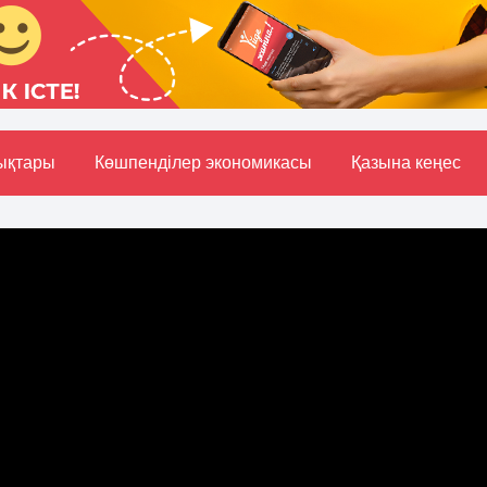
ықтары
Көшпенділер экономикасы
Қазына кеңес