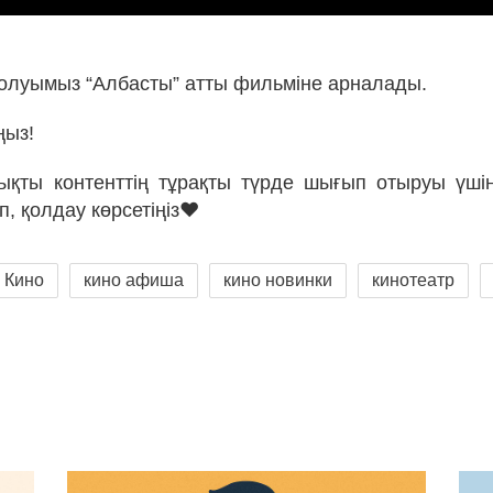
 шолуымыз “Албасты” атты фильміне арналады.
ңыз!
қты контенттің тұрақты түрде шығып отыруы үші
п, қолдау көрсетіңіз❤
Кино
кино афиша
кино новинки
кинотеатр