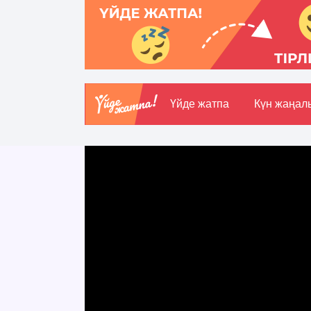
Үйде жатпа
Күн жаңал