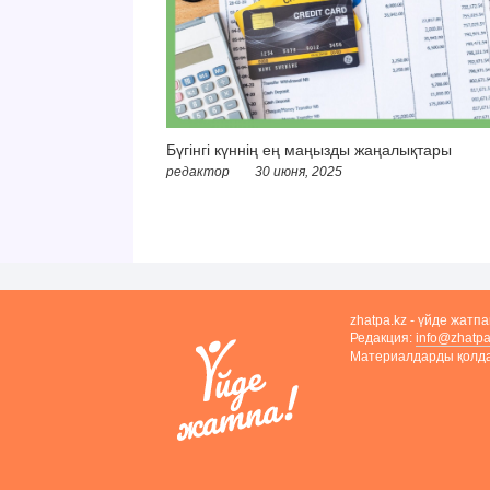
Бүгінгі күннің ең маңызды жаңалықтары
редактор
30 июня, 2025
zhatpa.kz - үйде жатп
Редакция:
info@zhatpa
Материалдарды қолдан