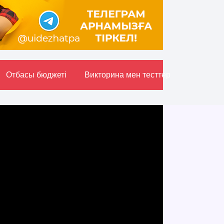
Отбасы бюджетi
Викторина мен тесттер