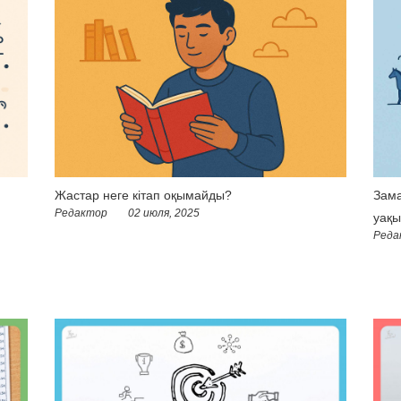
Жастар неге кітап оқымайды?
Зама
Редактор
02 июля, 2025
уақы
Реда