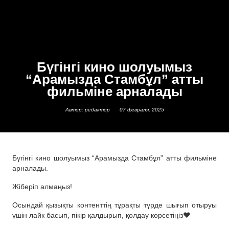
Бүгінгі кино шолуымыз
“Арамызда Стамбұл” атты
фильміне арналады
Автор: редактор
07 февраля, 2025
Бүгінгі кино шолуымыз “Арамызда Стамбұл” атты фильміне
арналады.
Жіберіп алмаңыз!
Осындай қызықты контенттің тұрақты түрде шығып отыруы
үшін лайк басып, пікір қалдырып, қолдау көрсетіңіз❤