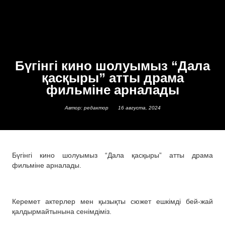
Бүгінгі кино шолуымыз “Дала
қасқыры” атты драма
фильміне арналады
Автор: редактор
16 августа, 2024
Бүгінгі кино шолуымыз “Дала қасқыры” атты драма
фильміне арналады.
Керемет актерлер мен қызықты сюжет ешкімді бей-жай
қалдырмайтынына сенімдіміз.