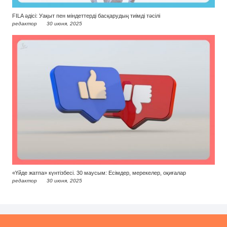
FILA әдісі: Уақыт пен міндеттерді басқарудың тиімді тәсілі
редактор
30 июня, 2025
«Үйде жатпа» күнтізбесі. 30 маусым: Есімдер, мерекелер, оқиғалар
редактор
30 июня, 2025