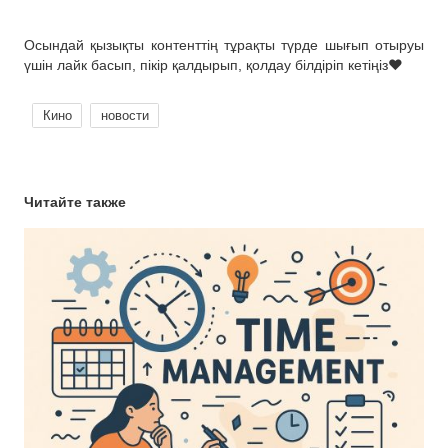
Осындай қызықты контенттің тұрақты түрде шығып отыруы
үшін лайк басып, пікір қалдырып, қолдау білдіріп кетіңіз❤
Кино
новости
Читайте также