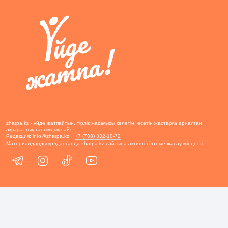
zhatpa.kz - үйде жатпайтын, тірлік жасағысы келетін, өсетін жастарға арналған
ақпараттық-танымдық сайт
Редакция:
info@zhatpa.kz
+7 (708) 332-10-72
Материалдарды қолданғанда zhatpa.kz сайтына активті сілтеме жасау міндетті