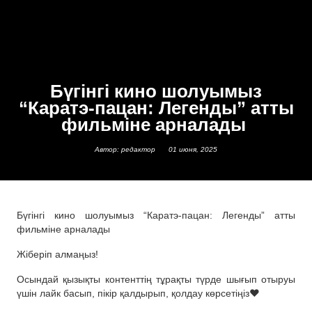
Бүгінгі кино шолуымыз
“Каратэ-пацан: Легенды” атты
фильміне арналады
Автор: редактор
01 июня, 2025
Бүгінгі кино шолуымыз “Каратэ-пацан: Легенды” атты
фильміне арналады
Жіберіп алмаңыз!
Осындай қызықты контенттің тұрақты түрде шығып отыруы
үшін лайк басып, пікір қалдырып, қолдау көрсетіңіз❤