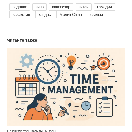
задание
кино
кинообзор
китай
комедия
қазақстан
қандас
МәдиinChina
фильм
Читайте также
Өз ісіңізде үздік болудың 5 жолы