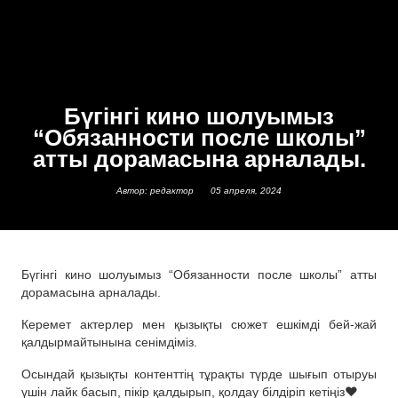
Бүгінгі кино шолуымыз
“Обязанности после школы”
атты дорамасына арналады.
Автор: редактор
05 апреля, 2024
Бүгінгі кино шолуымыз “Обязанности после школы” атты
дорамасына арналады.
Керемет актерлер мен қызықты сюжет ешкімді бей-жай
қалдырмайтынына сенімдіміз.
Осындай қызықты контенттің тұрақты түрде шығып отыруы
үшін лайк басып, пікір қалдырып, қолдау білдіріп кетіңіз❤