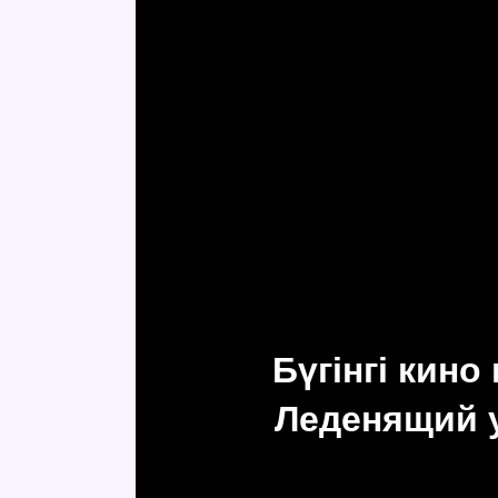
Бүгінгі кин
Леденящий 