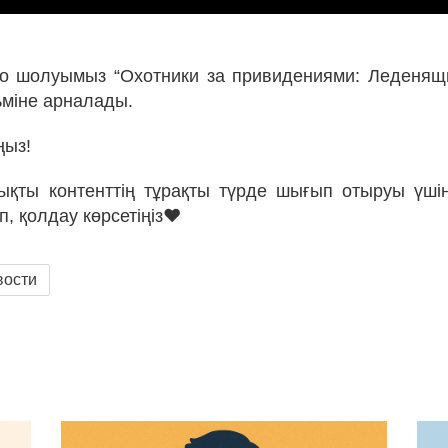
ино шолуымыз “Охотники за привидениями: Леденящ
міне арналады.
ңыз!
қты контенттің тұрақты түрде шығып отыруы үші
п, қолдау көрсетіңіз❤
вости