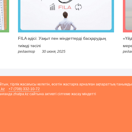
FILA әдісі: Уақыт пен міндеттерді басқарудың
«Үйд
тиімді тәсілі
мере
редактор
30 июня, 2025
реда
айтын, тірлік жасағысы келетін, өсетін жастарға арналған ақпараттық-танымды
.kz
+7 (708) 332-10-72
ғанда zhatpa.kz сайтына активті сілтеме жасау міндетті