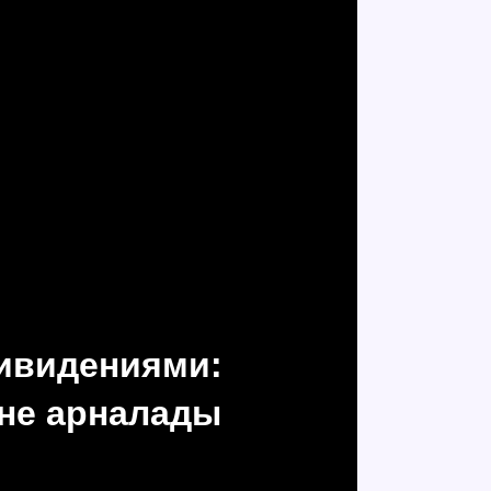
ривидениями:
не арналады