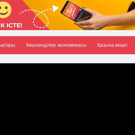
ықтары
Көшпенділер экономикасы
Қазына кеңес