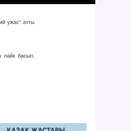
ий ужас” атты
н лайк басып,