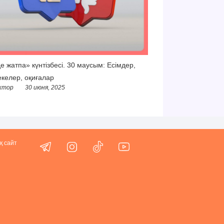
е жатпа» күнтізбесі. 30 маусым: Есімдер,
келер, оқиғалар
ктор
30 июня, 2025
қ сайт