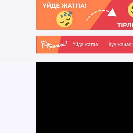
Үйде жатпа
Күн жаңал