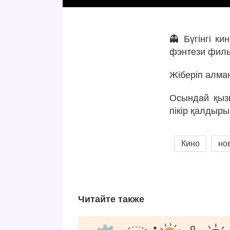
👻 Бүгінгі к
фэнтези филь
Жіберіп алма
Осындай қызы
пікір қалдыры
Кино
но
Читайте также