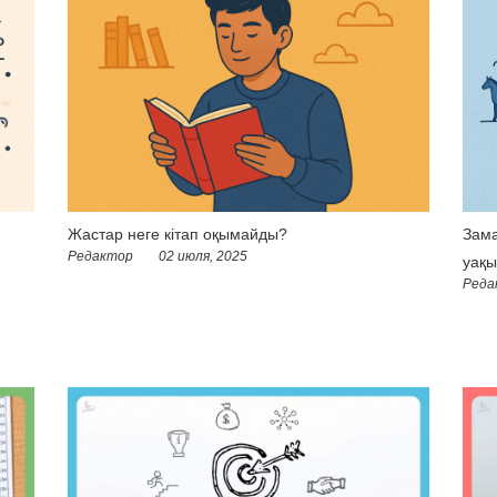
Жастар неге кітап оқымайды?
Зама
Редактор
02 июля, 2025
уақы
Реда