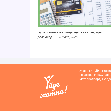
Бүгінгі күннің ең маңызды жаңалықтары
редактор
30 июня, 2025
zhatpa.kz - үйде жатп
Редакция:
info@zhatpa
Материалдарды қолдан