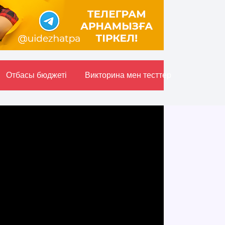
Отбасы бюджетi
Викторина мен тесттер