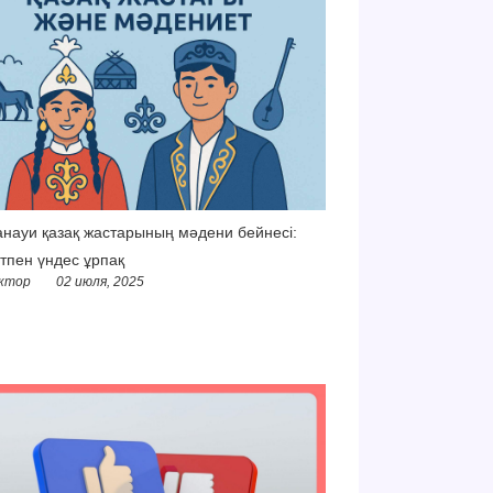
науи қазақ жастарының мәдени бейнесі:
тпен үндес ұрпақ
ктор
02 июля, 2025