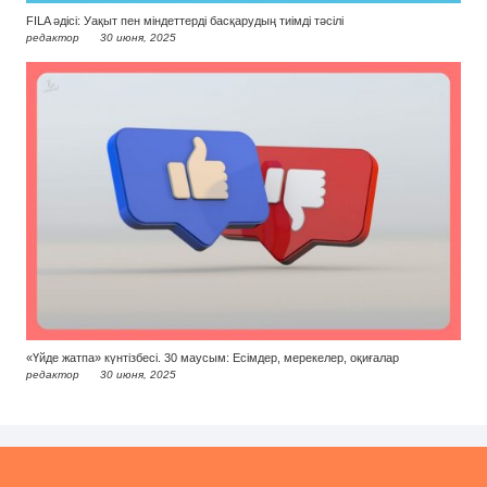
FILA әдісі: Уақыт пен міндеттерді басқарудың тиімді тәсілі
редактор
30 июня, 2025
«Үйде жатпа» күнтізбесі. 30 маусым: Есімдер, мерекелер, оқиғалар
редактор
30 июня, 2025