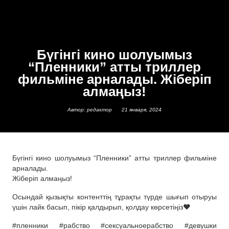
Бүгінгі кино шолуымыз
“Пленники” атты триллер
фильміне арналады. Жіберіп
алмаңыз!
Автор: редактор
21 января, 2024
Бүгінгі кино шолуымыз “Пленники” атты триллер фильміне
арналады.
Жіберіп алмаңыз!
Осындай қызықты контенттің тұрақты түрде шығып отыруы
үшін лайк басып, пікір қалдырып, қолдау көрсетіңіз❤
#пленники #рабство #сексуальноерабство #девушки