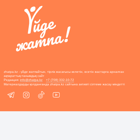
zhatpa.kz - үйде жатпайтын, тірлік жасағысы келетін, өсетін жастарға арналған
ақпараттық-танымдық сайт
Редакция:
info@zhatpa.kz
+7 (708) 332-10-72
Материалдарды қолданғанда zhatpa.kz сайтына активті сілтеме жасау міндетті