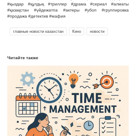
#қыздар #құлдық #триллер #драма #сериал #алматы
#қазақстан #үйдежатпа #актеры #убоп #группировка
#продажа #детектив #мафия
главные новости казахстан
Кино
новости
Читайте также