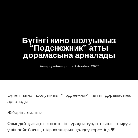
Бүгінгі кино шолуымыз
“Подснежник” атты
дорамасына арналады
Автор: редактор
09 декабря, 2023
Бүгінгі кино шолуымыз “Подснежник” атты дорамасына
арналады.
Жіберіп алмаңыз!
Осындай қызықты контенттің тұрақты түрде шығып отыруы
үшін лайк басып, пікір қалдырып, қолдау көрсетіңіз❤