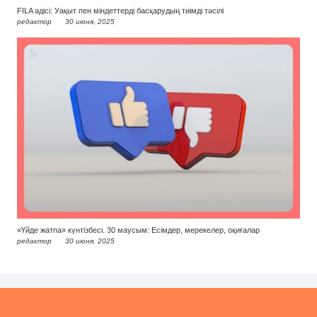
FILA әдісі: Уақыт пен міндеттерді басқарудың тиімді тәсілі
редактор
30 июня, 2025
«Үйде жатпа» күнтізбесі. 30 маусым: Есімдер, мерекелер, оқиғалар
редактор
30 июня, 2025