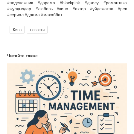
#подснежник #дорама #blackpink #джису #романтика
#жұлдыздар #любовь #кино #актер #үйдежатпа #рек
#сериал #драма #махаббат
Кино
новости
Читайте также