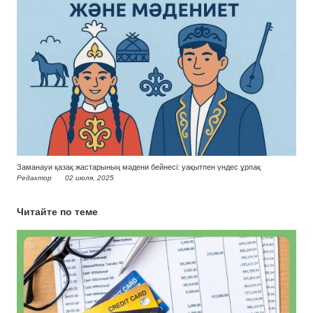
Заманауи қазақ жастарының мәдени бейнесі: уақытпен үндес ұрпақ
Редактор
02 июля, 2025
Читайте по теме