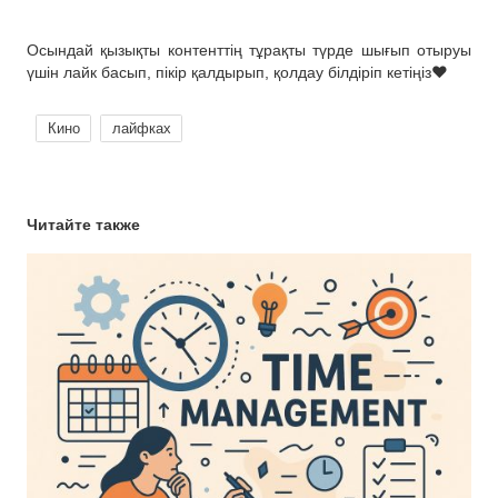
Осындай қызықты контенттің тұрақты түрде шығып отыруы
үшін лайк басып, пікір қалдырып, қолдау білдіріп кетіңіз❤
Кино
лайфках
Читайте также