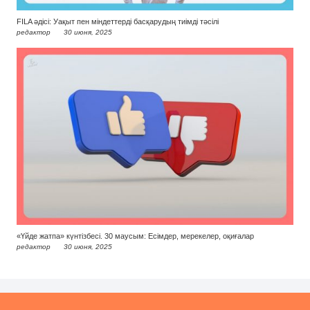
FILA әдісі: Уақыт пен міндеттерді басқарудың тиімді тәсілі
редактор
30 июня, 2025
«Үйде жатпа» күнтізбесі. 30 маусым: Есімдер, мерекелер, оқиғалар
редактор
30 июня, 2025