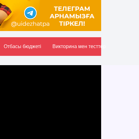
Отбасы бюджетi
Викторина мен тесттер