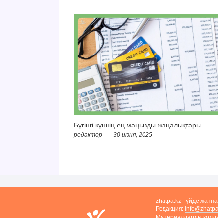
Бүгінгі күннің ең маңызды жаңалықтары
редактор
30 июня, 2025
zhatpa.kz - үйде жатп
Редакция:
info@zhatpa
Материалдарды қолдан