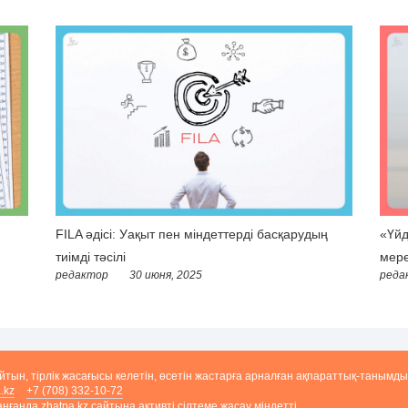
FILA әдісі: Уақыт пен міндеттерді басқарудың
«Үйд
тиімді тәсілі
мере
редактор
30 июня, 2025
реда
айтын, тірлік жасағысы келетін, өсетін жастарға арналған ақпараттық-танымды
.kz
+7 (708) 332-10-72
ғанда zhatpa.kz сайтына активті сілтеме жасау міндетті