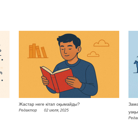
Жастар неге кітап оқымайды?
Зама
Редактор
02 июля, 2025
уақы
Реда