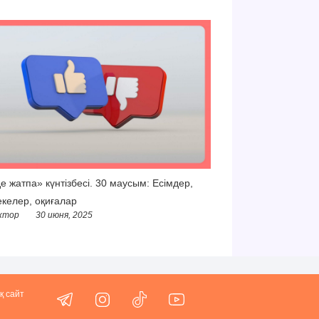
е жатпа» күнтізбесі. 30 маусым: Есімдер,
келер, оқиғалар
ктор
30 июня, 2025
қ сайт