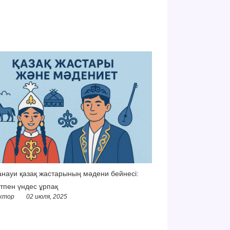
науи қазақ жастарының мәдени бейнесі:
тпен үндес ұрпақ
ктор
02 июля, 2025