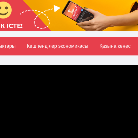
ықтары
Көшпенділер экономикасы
Қазына кеңес