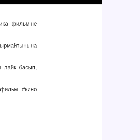
тика фильміне
дырмайтынына
н лайк басып,
#фильм #кино