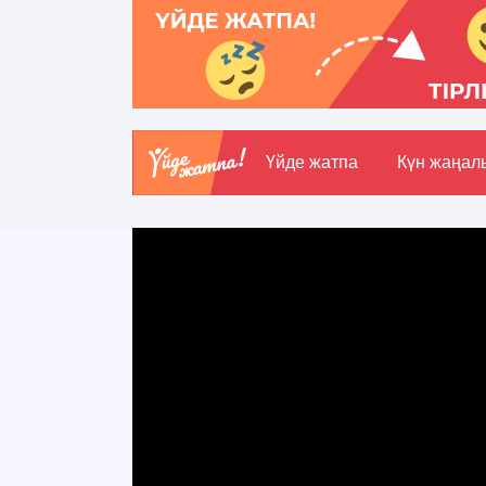
Үйде жатпа
Күн жаңал