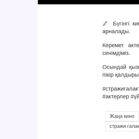
🌌 Бүгінгі к
арналады.
Керемет акт
сенімдіміз.
Осындай қызы
пікір қалдыры
#стражигала
#актерлер #ү
Жаңа кино
стражи гала