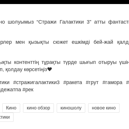
ино шолуымыз “Стражи Галактики 3” атты фантас
ерлер мен қызықты сюжет ешкімді бей-жай қал
қты контенттің тұрақты түрде шығып отыруы үші
п, қолдау көрсетіңіз❤
ктики #стражигалактики3 #ракета #грут #гамора 
йдежатпа #рек
Кино
кино обзор
киношолу
новое кино
ктики