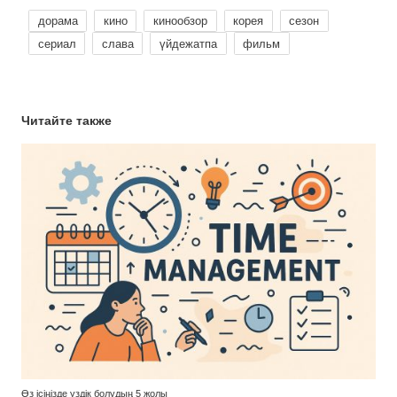
дорама
кино
кинообзор
корея
сезон
сериал
слава
үйдежатпа
фильм
Читайте также
Өз ісіңізде үздік болудың 5 жолы