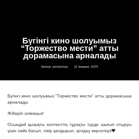
Бүгінгі кино шолуымыз
“Торжество мести” атты
дорамасына арналады
Автор: редактор
12 января, 2025
Бүгінгі кино шолуымыз “Торжество мести” атты дорамасына
арналады.
Жіберіп алмаңыз!
Осындай қызықты контенттің тұрақты түрде шығып отыруы
үшін лайк басып, пікір қалдырып, қолдау көрсетіңіз❤