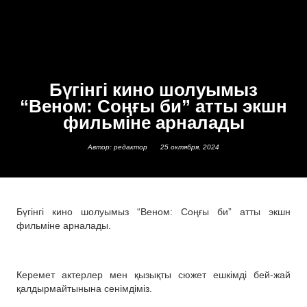
Бүгінгі кино шолуымыз
“Веном: Соңғы би” атты экшн
фильміне арналады
Автор: редактор
25 октября, 2024
Бүгінгі кино шолуымыз “Веном: Соңғы би” атты экшн
фильміне арналады.
Керемет актерлер мен қызықты сюжет ешкімді бей-жай
қалдырмайтынына сенімдіміз.