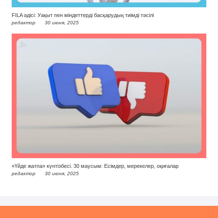
FILA әдісі: Уақыт пен міндеттерді басқарудың тиімді тәсілі
редактор
30 июня, 2025
«Үйде жатпа» күнтізбесі. 30 маусым: Есімдер, мерекелер, оқиғалар
редактор
30 июня, 2025