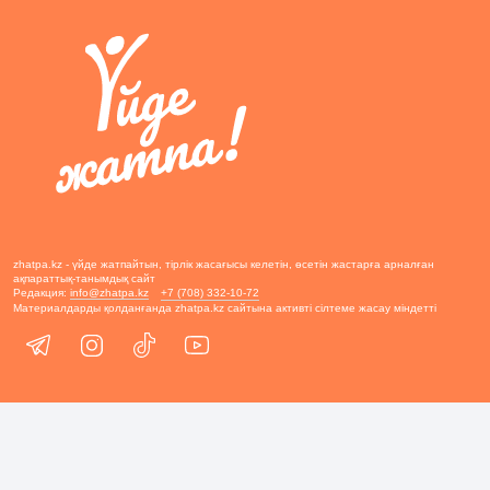
zhatpa.kz - үйде жатпайтын, тірлік жасағысы келетін, өсетін жастарға арналған
ақпараттық-танымдық сайт
Редакция:
info@zhatpa.kz
+7 (708) 332-10-72
Материалдарды қолданғанда zhatpa.kz сайтына активті сілтеме жасау міндетті