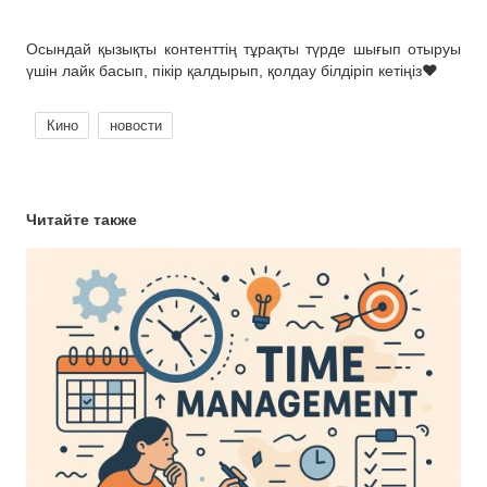
Осындай қызықты контенттің тұрақты түрде шығып отыруы
үшін лайк басып, пікір қалдырып, қолдау білдіріп кетіңіз❤
Кино
новости
Читайте также