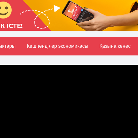
ықтары
Көшпенділер экономикасы
Қазына кеңес