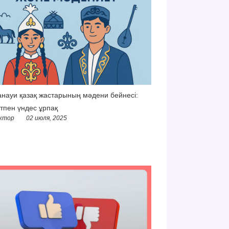
науи қазақ жастарының мәдени бейнесі:
тпен үндес ұрпақ
ктор
02 июля, 2025