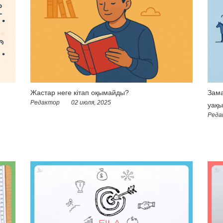
Жастар неге кітап оқымайды?
Зама
Редактор
02 июля, 2025
уақы
Реда