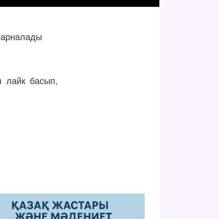
е арналады
н лайк басып,