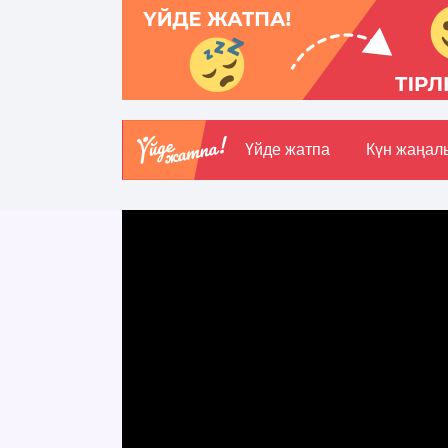
Үйде жатпа
Күн жаңал