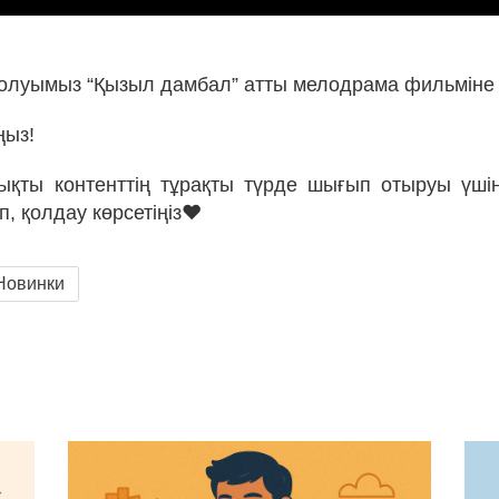
 шолуымыз “Қызыл дамбал” атты мелодрама фильмін
ңыз!
қты контенттің тұрақты түрде шығып отыруы үші
п, қолдау көрсетіңіз❤
Новинки