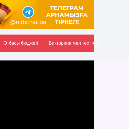
Отбасы бюджетi
Викторина мен тесттер