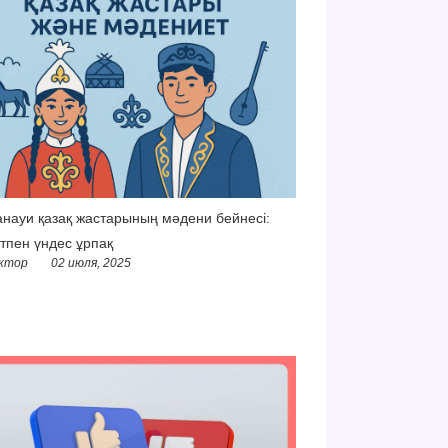
науи қазақ жастарының мәдени бейнесі:
тпен үндес ұрпақ
ктор
02 июля, 2025