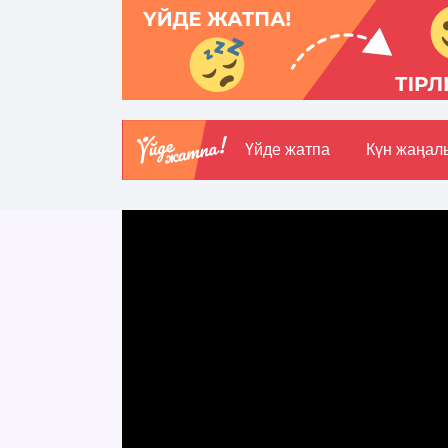
Үйде жатпа
Күн жаңал