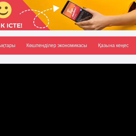
ықтары
Көшпенділер экономикасы
Қазына кеңес