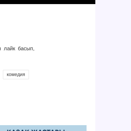
н лайк басып,
комедия