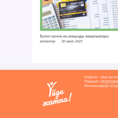
Бүгінгі күннің ең маңызды жаңалықтары
редактор
30 июня, 2025
zhatpa.kz - үйде жатп
Редакция:
info@zhatpa
Материалдарды қолдан