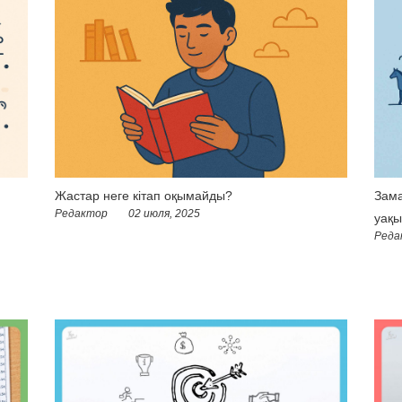
Жастар неге кітап оқымайды?
Зама
Редактор
02 июля, 2025
уақы
Реда