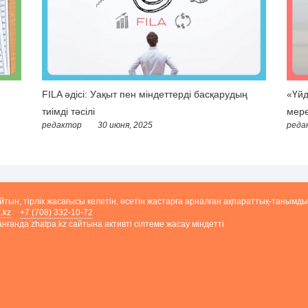
FILA әдісі: Уақыт пен міндеттерді басқарудың
«Үйд
тиімді тәсілі
мере
редактор
30 июня, 2025
реда
айтын, тірлік жасағысы келетін, өсетін жастарға арналған ақпараттық-танымды
.kz
+7 (708) 332-10-72
ғанда zhatpa.kz сайтына активті сілтеме жасау міндетті