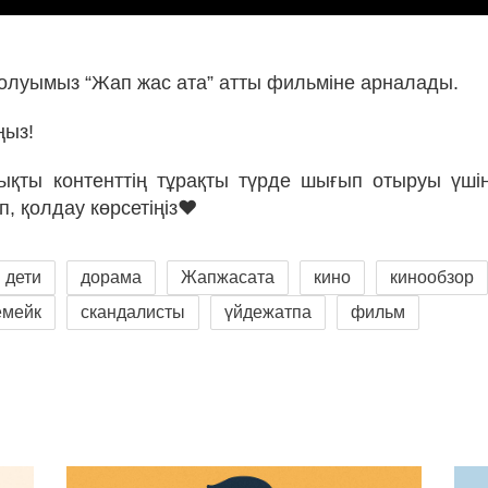
 шолуымыз “Жап жас ата” атты фильміне арналады.
ңыз!
қты контенттің тұрақты түрде шығып отыруы үші
п, қолдау көрсетіңіз❤
дети
дорама
Жапжасата
кино
кинообзор
емейк
скандалисты
үйдежатпа
фильм