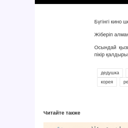
Бүгінгі кино
Жіберіп алма
Осындай қызы
пікір қалдыры
дедушка
корея
р
Читайте также