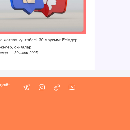
е жатпа» күнтізбесі. 30 маусым: Есімдер,
келер, оқиғалар
ктор
30 июня, 2025
қ сайт