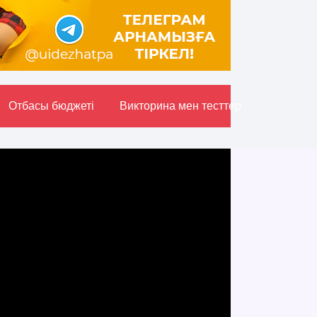
Отбасы бюджетi
Викторина мен тесттер