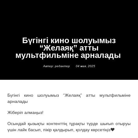
Бүгінгі кино шолуымыз
“Желаяқ” атты
мультфильміне арналады
Автор: редактор
04 мая, 2025
Бүгінгі кино шолуымыз “Желаяқ” атты мультфильміне
арналады
Жіберіп алмаңыз!
Осындай қызықты контенттің тұрақты түрде шығып отыруы
үшін лайк басып, пікір қалдырып, қолдау көрсетіңіз❤