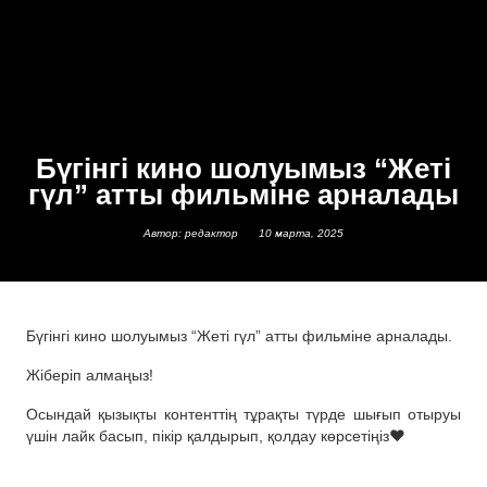
Бүгінгі кино шолуымыз “Жеті
гүл” атты фильміне арналады
Автор: редактор
10 марта, 2025
Бүгінгі кино шолуымыз “Жеті гүл” атты фильміне арналады.
Жіберіп алмаңыз!
Осындай қызықты контенттің тұрақты түрде шығып отыруы
үшін лайк басып, пікір қалдырып, қолдау көрсетіңіз❤